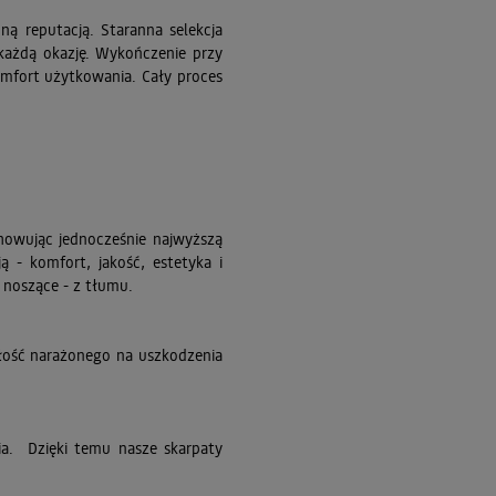
ą reputacją. Staranna selekcja
każdą okazję. Wykończenie przy
omfort użytkowania. Cały proces
howując jednocześnie najwyższą
 - komfort, jakość, estetyka i
 noszące - z tłumu.
ałość narażonego na uszkodzenia
nia. Dzięki temu nasze skarpaty