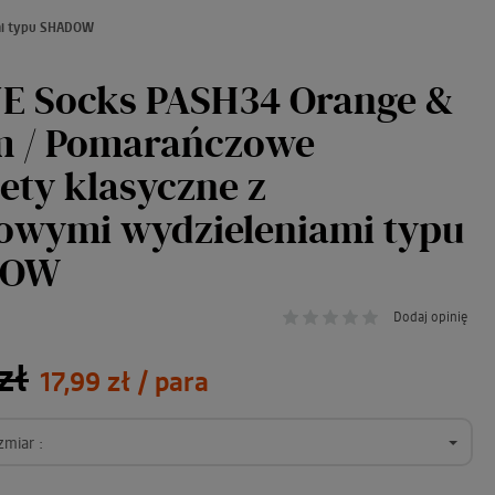
mi typu SHADOW
E Socks PASH34 Orange &
m / Pomarańczowe
ety klasyczne z
wymi wydzieleniami typu
DOW
Dodaj opinię
zł
17,99 zł
/ para
zmiar :