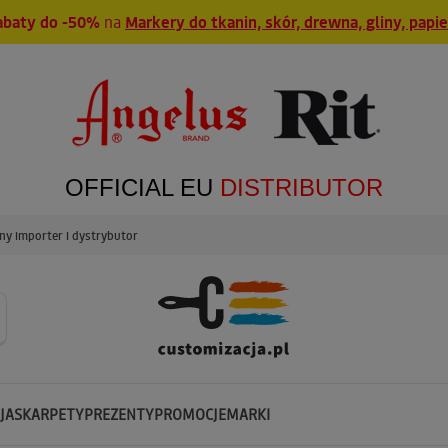
abaty do -50%
na
Markery do tkanin, skór, drewna, gliny, papi
OFFICIAL EU
DISTRIBUTOR
y importer i dystrybutor
JA
SKARPETY
PREZENTY
PROMOCJE
MARKI