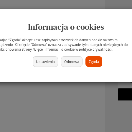
Informacja o cookies
ikając “Zgoda” akceptujesz zapisywanie wszystkich danych cookie na twoim
ządzeniu. Kliknięcie “Odmowa” oznacza zapisywanie tylko danych niezbędnych do
nkcjonowania strony. Więcej informacji o cookie w
polityce prywatności
.
Ustawienia
Odmowa
Zgoda
UARD Tee Juice Fabric
TARRAGO Dubbin 50ml #00
TARR
Marker Medium Point
INCOLORO / BEZBARWNY
/ Pł
BLUE / Niebieski pisak
tłuszcz do pielęgnacji skór -
s
jeansu, tkanin, skór,
GRATIS
ewna, gliny, papieru
(GRATIS)
brakuje
379 zł
brakuje
349 zł