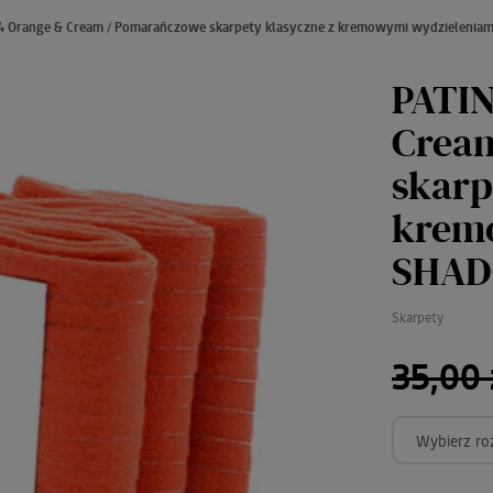
4 Orange & Cream / Pomarańczowe skarpety klasyczne z kremowymi wydzielenia
PATIN
Crea
skarp
kremo
SHA
Skarpety
35,00 
Wybierz ro