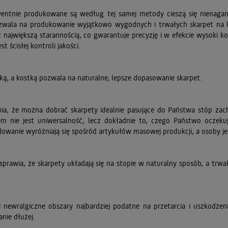
wentnie produkowane są według tej samej metody cieszą się nienagann
ozwala na produkowanie wyjątkowo wygodnych i trwałych skarpet na 
z największą starannością, co gwarantuje precyzję i w efekcie wysoki k
 ścisłej kontroli jakości.
ą, a kostką pozwala na naturalne, lepsze dopasowanie skarpet.
ia, że można dobrać skarpety idealnie pasujące do Państwa stóp zac
m nie jest uniwersalność, lecz dokładnie to, czego Państwo oczekują
owanie wyróżniają się spośród artykułów masowej produkcji, a osoby je
sprawia, że skarpety układają się na stopie w naturalny sposób, a trw
 newralgiczne obszary najbardziej podatne na przetarcia i uszkodze
ie dłużej.