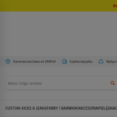
R
Darmowa dostawa od 299PLN
Szybka wysyłka
Wyłączn
Wyszukaj
CUSTOM KICKS & JEANS
FARBY I BARWNIKI
AKCESORIA
PIELĘGNAC