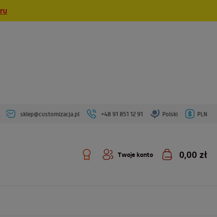
eru
sklep@customizacja.pl
+48 91 851 12 91
Polski
PLN
0,00 zł
Twoje konto