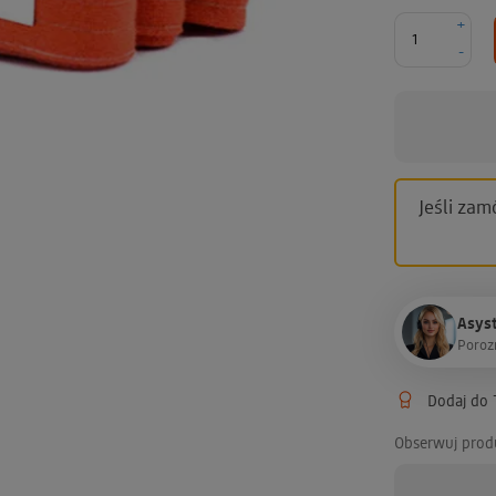
+
-
Jeśli zam
Asyst
P
o
r
o
z
Dodaj do T
Obserwuj prod