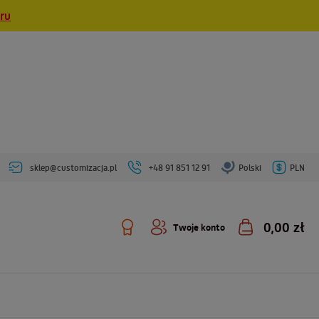
eru
sklep@customizacja.pl
+48 91 851 12 91
Polski
PLN
0,00 zł
Twoje konto