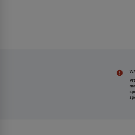
WA
Pr
ma
sp
sp