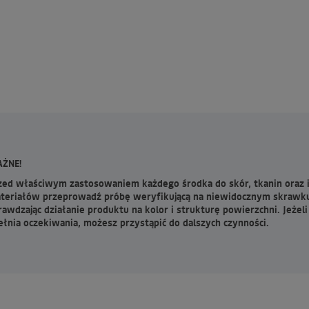
ŻNE!
zed właściwym zastosowaniem każdego środka do skór, tkanin oraz 
teriałów przeprowadź próbę weryfikującą na niewidocznym skrawk
rawdzając działanie produktu na kolor i strukturę powierzchni. Jeżeli
ełnia oczekiwania, możesz przystąpić do dalszych czynności.