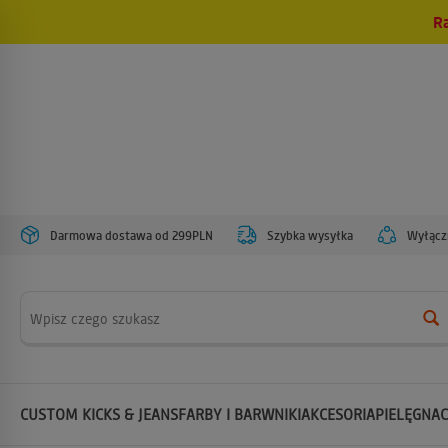
R
Darmowa dostawa od 299PLN
Szybka wysyłka
Wyłączn
Wyszukaj
CUSTOM KICKS & JEANS
FARBY I BARWNIKI
AKCESORIA
PIELĘGNAC