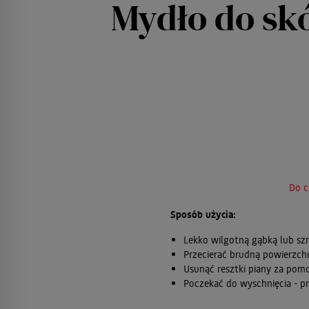
Mydło do sk
Do c
Sposób użycia:
Lekko wilgotną gąbką lub sz
Przecierać brudną powierzch
Usunąć resztki piany za pom
Poczekać do wyschnięcia - p