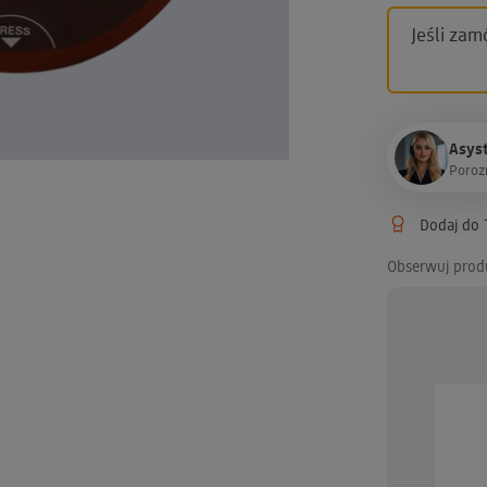
Jeśli zam
Asyst
P
o
r
o
z
Dodaj do T
Obserwuj prod