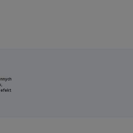
innych
u,
 efekt