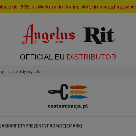
abaty do -50%
na
Markery do tkanin, skór, drewna, gliny, papi
OFFICIAL EU
DISTRIBUTOR
y importer i dystrybutor
JA
SKARPETY
PREZENTY
PROMOCJE
MARKI