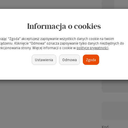
Informacja o cookies
UARD Tee Juice Fabric
TARRAGO Dubbin 50ml #00
TARR
Marker Medium Point
INCOLORO / BEZBARWNY
/ Pł
BLUE / Niebieski pisak
tłuszcz do pielęgnacji skór -
s
jeansu, tkanin, skór,
ikając “Zgoda” akceptujesz zapisywanie wszystkich danych cookie na twoim
GRATIS
ewna, gliny, papieru
ządzeniu. Kliknięcie “Odmowa” oznacza zapisywanie tylko danych niezbędnych do
nkcjonowania strony. Więcej informacji o cookie w
(GRATIS)
polityce prywatności
.
brakuje
379 zł
Ustawienia
Odmowa
Zgoda
brakuje
349 zł
Kod: