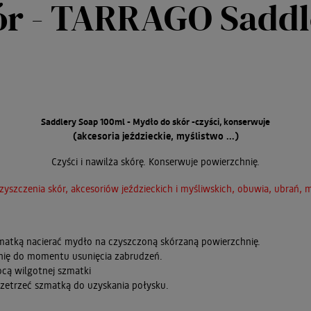
ór - TARRAGO Saddl
Saddlery Soap 100ml - Mydło do skór -czyści, konserwuje
(akcesoria jeździeckie, myślistwo ...)
Czyści i nawilża skórę. Konserwuje powierzchnię.
zyszczenia skór, akcesoriów jeździeckich i myśliwskich, obuwia, ubrań, m
matką nacierać mydło na czyszczoną skórzaną powierzchnię.
nię do momentu usunięcia zabrudzeń.
ocą wilgotnej szmatki
rzetrzeć szmatką do uzyskania połysku.