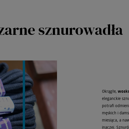
zarne sznurowadła
Okrągłe,
wosk
eleganckie szn
potrafi odmien
męskich i dams
miesiąca, a na
inaczej. Sznur