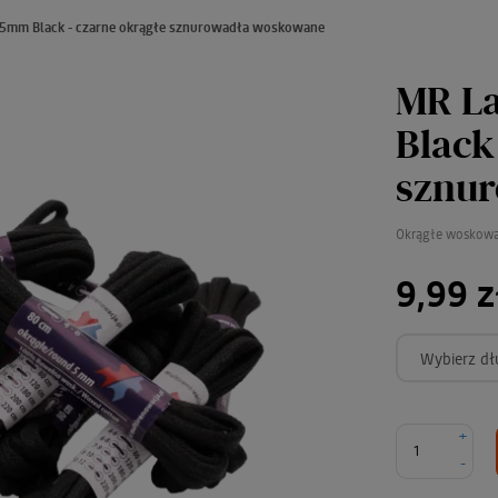
5mm Black - czarne okrągłe sznurowadła woskowane
MR L
Black
sznu
Okrągłe woskowa
9,99 z
Wybierz dł
+
-