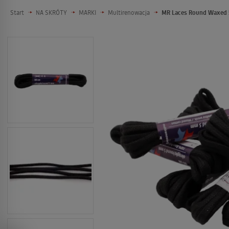
Start
NA SKRÓTY
MARKI
Multirenowacja
MR Laces Round Waxed 