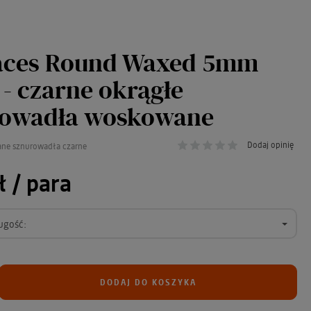
aces Round Waxed 5mm
 - czarne okrągłe
rowadła woskowane
Dodaj opinię
ne sznurowadła czarne
ł
/ para
ugość:
DODAJ DO KOSZYKA