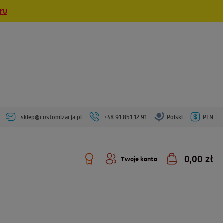
eru
sklep@customizacja.pl
+48 91 851 12 91
Polski
PLN
0,00 zł
Twoje konto