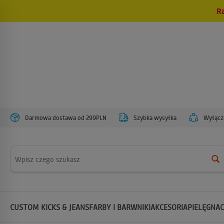
R
Darmowa dostawa od 299PLN
Szybka wysyłka
Wyłączn
Wyszukaj
CUSTOM KICKS & JEANS
FARBY I BARWNIKI
AKCESORIA
PIELĘGNAC