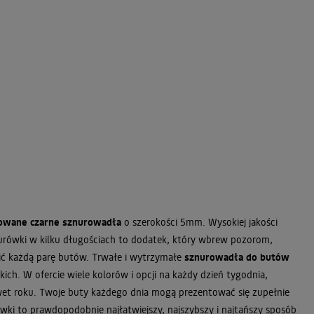
owane
czarne sznurowadła
o szerokości 5mm. Wysokiej jakości
urówki w kilku długościach to dodatek, który wbrew pozorom,
ić każdą parę butów. Trwałe i wytrzymałe
sznurowadła do butów
kich. W ofercie wiele kolorów i opcji na każdy dzień tygodnia,
wet roku. Twoje buty każdego dnia mogą prezentować się zupełnie
ówki to prawdopodobnie najłatwiejszy, najszybszy i najtańszy sposób