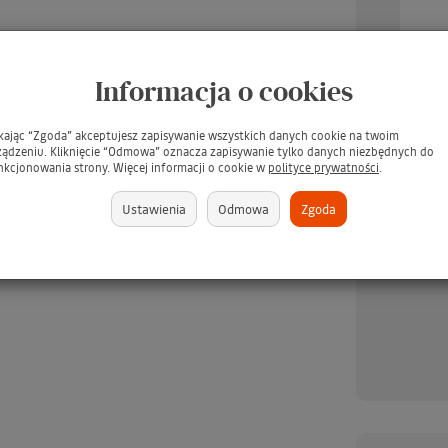
Informacja o cookies
ikając “Zgoda” akceptujesz zapisywanie wszystkich danych cookie na twoim
ządzeniu. Kliknięcie “Odmowa” oznacza zapisywanie tylko danych niezbędnych do
UARD Tee Juice Fabric
TARRAGO Dubbin 50ml #00
TARR
nkcjonowania strony. Więcej informacji o cookie w
polityce prywatności
.
Marker Medium Point
INCOLORO / BEZBARWNY
/ Pł
BLUE / Niebieski pisak
tłuszcz do pielęgnacji skór -
s
Ustawienia
Odmowa
Zgoda
jeansu, tkanin, skór,
GRATIS
ewna, gliny, papieru
(GRATIS)
brakuje
379 zł
brakuje
349 zł