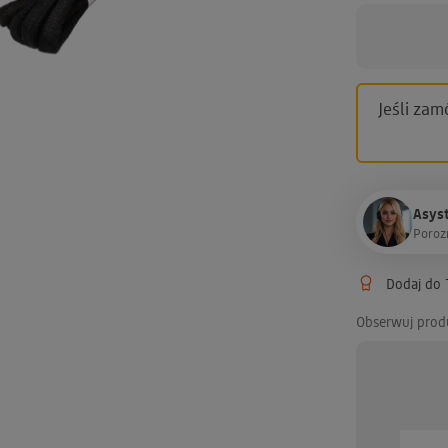
Jeśli zam
Asyst
P
o
r
o
z
Dodaj do T
Obserwuj prod