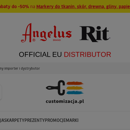
abaty do -50%
na
Markery do tkanin, skór, drewna, gliny, papi
OFFICIAL EU
DISTRIBUTOR
y importer i dystrybutor
JA
SKARPETY
PREZENTY
PROMOCJE
MARKI