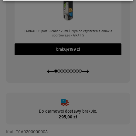
o
TARRAGO Sport Cleaner 75ml / Płyn do czyszczenia obuwia
sportowego - GRATIS
GO
brakuje
199 zł
Do darmowej dostawy brakuje:
295,00 zł
Kod:
TCV070000000A