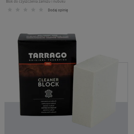
Blok do czyszczenia zamszu i nubuku
Dodaj opinię