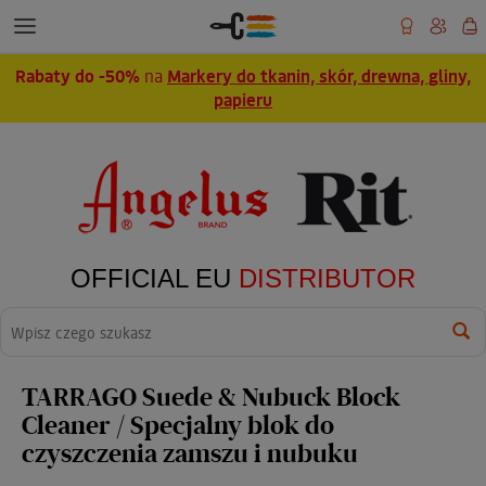
Rabaty do -50%
na
Markery do tkanin, skór, drewna, gliny,
papieru
OFFICIAL EU
DISTRIBUTOR
Wyszukaj
TARRAGO Suede & Nubuck Block
Cleaner / Specjalny blok do
czyszczenia zamszu i nubuku