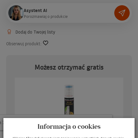
Asystent AI
P
o
r
o
z
m
a
w
i
a
j
o
p
r
o
d
u
k
c
i
e
Dodaj do Twojej listy
Obserwuj produkt:
Możesz otrzymać gratis
W ostatnich 7 dniach produktem interesują się
3
osoby.
Informacja o cookies
o
TARRAGO Sport Cleaner 75ml / Płyn do czyszczenia obuwia