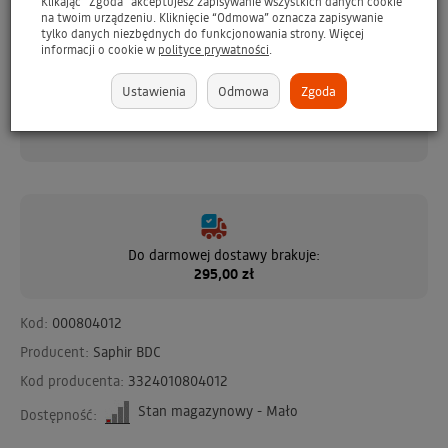
Klikając “Zgoda” akceptujesz zapisywanie wszystkich danych cookie
sportowego - GRATIS
GO
na twoim urządzeniu. Kliknięcie “Odmowa” oznacza zapisywanie
tylko danych niezbędnych do funkcjonowania strony. Więcej
brakuje
199 zł
informacji o cookie w
polityce prywatności
.
Ustawienia
Odmowa
Zgoda
Do darmowej dostawy brakuje:
295,00 zł
Kod:
000804012
Producent:
Saphir BDC
Kod producenta:
3324010804012
Stan magazynowy - Mało
Dostępność: