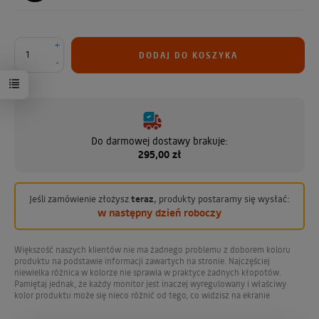
+
DODAJ DO KOSZYKA
-
Do darmowej dostawy brakuje:
295,00 zł
Jeśli zamówienie złożysz
teraz
, produkty postaramy się wysłać:
w następny dzień roboczy
20
20
23
23
23
22
22
23
23
23
19
19
18
18
16
16
14
14
10
10
21
21
17
17
15
15
13
13
12
12
11
11
9
9
8
8
6
6
4
4
0
0
7
7
5
5
3
3
2
2
1
1
4
4
0
0
5
5
5
3
3
2
2
5
5
5
1
1
9
9
9
8
8
7
7
6
6
5
5
4
4
3
3
2
2
1
1
0
0
9
9
9
4
4
0
0
5
5
5
3
3
2
2
5
5
5
1
1
9
9
9
8
8
7
7
6
6
5
5
4
4
3
3
2
1
0
0
9
9
9
2
1
Większość naszych klientów nie ma żadnego problemu z doborem koloru
produktu na podstawie informacji zawartych na stronie. Najczęściej
godz
min
sek
niewielka różnica w kolorze nie sprawia w praktyce żadnych kłopotów.
Pamiętaj jednak, że każdy monitor jest inaczej wyregulowany i właściwy
kolor produktu może się nieco różnić od tego, co widzisz na ekranie