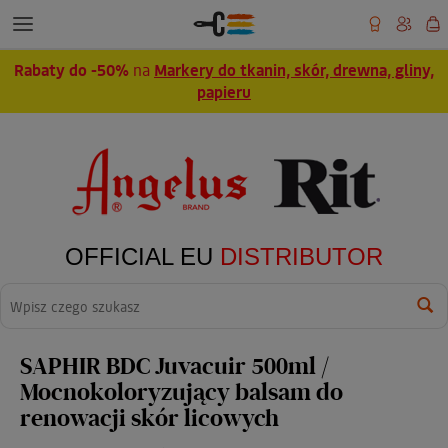
Rabaty do -50%
na
Markery do tkanin, skór, drewna, gliny,
papieru
OFFICIAL EU
DISTRIBUTOR
Wyszukaj
SAPHIR BDC Juvacuir 500ml /
Mocnokoloryzujący balsam do
renowacji skór licowych