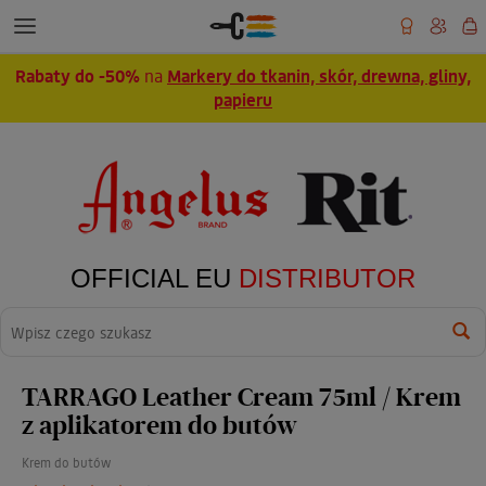
Rabaty do -50%
na
Markery do tkanin, skór, drewna, gliny,
papieru
OFFICIAL EU
DISTRIBUTOR
Wyszukaj
TARRAGO Leather Cream 75ml / Krem
z aplikatorem do butów
Krem do butów