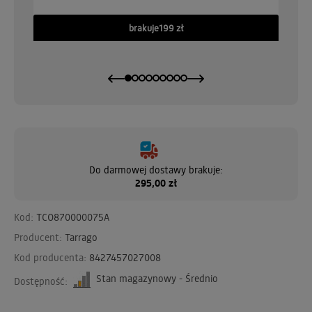
brakuje
199 zł
Do darmowej dostawy brakuje:
295,00 zł
Kod:
TCO870000075A
Producent:
Tarrago
Kod producenta:
8427457027008
Stan magazynowy - Średnio
Dostępność: