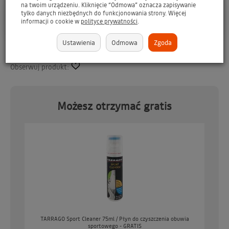
na twoim urządzeniu. Kliknięcie “Odmowa” oznacza zapisywanie
Asystent AI
tylko danych niezbędnych do funkcjonowania strony. Więcej
P
o
r
o
z
m
a
w
i
a
j
o
p
r
o
d
u
k
c
i
e
informacji o cookie w
polityce prywatności
.
Ustawienia
Odmowa
Zgoda
Dodaj do Twojej listy
Obserwuj produkt:
Możesz otrzymać gratis
o
TARRAGO Sport Cleaner 75ml / Płyn do czyszczenia obuwia
sportowego - GRATIS
GO