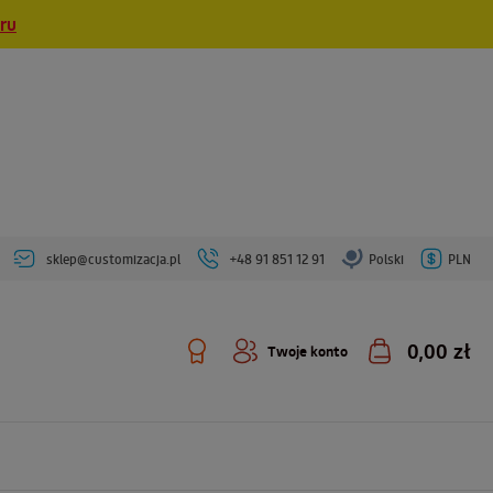
eru
sklep@customizacja.pl
+48 91 851 12 91
Polski
PLN
0,00 zł
Twoje konto