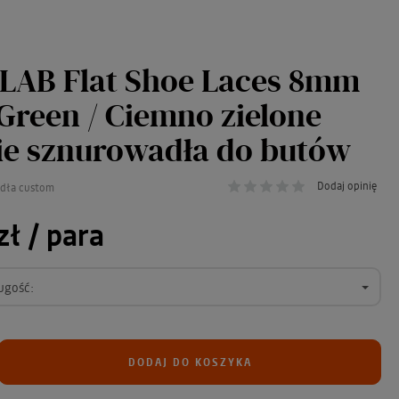
LAB Flat Shoe Laces 8mm
Green / Ciemno zielone
ie sznurowadła do butów
Dodaj opinię
adła custom
zł
/ para
ugość:
DODAJ DO KOSZYKA