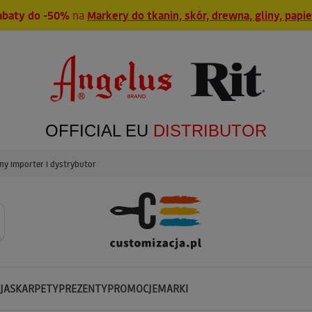
abaty do -50%
na
Markery do tkanin, skór, drewna, gliny, papi
OFFICIAL EU
DISTRIBUTOR
y importer i dystrybutor
JA
SKARPETY
PREZENTY
PROMOCJE
MARKI