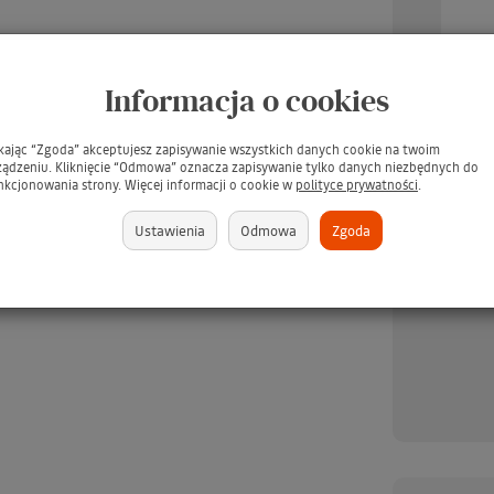
Informacja o cookies
ikając “Zgoda” akceptujesz zapisywanie wszystkich danych cookie na twoim
ządzeniu. Kliknięcie “Odmowa” oznacza zapisywanie tylko danych niezbędnych do
UARD Tee Juice Fabric
TARRAGO Dubbin 50ml #00
TARR
nkcjonowania strony. Więcej informacji o cookie w
polityce prywatności
.
Marker Medium Point
INCOLORO / BEZBARWNY
/ Pł
BLUE / Niebieski pisak
tłuszcz do pielęgnacji skór -
s
Ustawienia
Odmowa
Zgoda
jeansu, tkanin, skór,
GRATIS
ewna, gliny, papieru
(GRATIS)
brakuje
379 zł
brakuje
349 zł