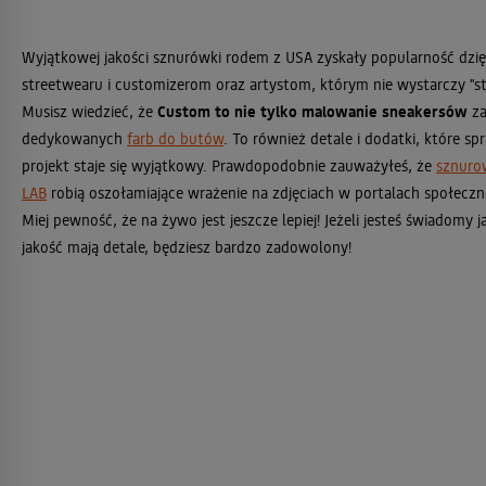
Wyjątkowej jakości sznurówki rodem z USA zyskały popularność dzi
streetwearu i customizerom oraz artystom, którym nie wystarczy "s
Musisz wiedzieć, że
Custom to nie tylko malowanie sneakersów
za
dedykowanych
farb do butów
. To również detale i dodatki, które sp
projekt staje się wyjątkowy. Prawdopodobnie zauważyłeś, że
sznuro
LAB
robią oszołamiające wrażenie na zdjęciach w portalach społecz
Miej pewność, że na żywo jest jeszcze lepiej! Jeżeli jesteś świadomy 
jakość mają detale, będziesz bardzo zadowolony!