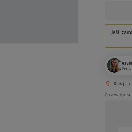
Jeśli zam
Asyst
P
o
r
o
z
Dodaj do T
Obserwuj prod