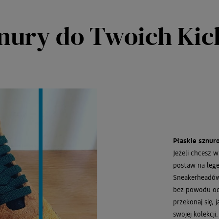
znury do Twoich Ki
Płaskie sznur
Jeżeli chcesz 
postaw na lege
Sneakerheadów 
bez powodu od 
przekonaj się, 
swojej kolekcji.