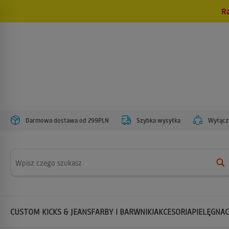
R
Darmowa dostawa od 299PLN
Szybka wysyłka
Wyłączn
Wyszukaj
CUSTOM KICKS & JEANS
FARBY I BARWNIKI
AKCESORIA
PIELĘGNAC