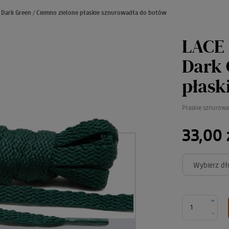
 Dark Green / Ciemno zielone płaskie sznurowadła do butów
LACE 
Dark 
płask
Płaskie sznurow
33,00 
Wybierz dł
+
-