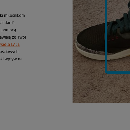
ęki miłośnikom
tandard".
 pomocą
rawiają że Twój
wadła LACE
nościowych.
jaki wpływ na