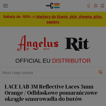
Rabaty do -50%
na
Markery do tkanin, skór, drewna, gliny,
papieru
OFFICIAL EU
DISTRIBUTOR
Wyszukaj
LACE LAB 3M Reflective Laces 5mm
Orange / Odblaskowe pomarańczowe
okrągłe sznurowadła do butów