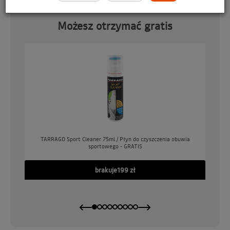
Możesz otrzymać gratis
o
TARRAGO Sport Cleaner 75ml / Płyn do czyszczenia obuwia
sportowego - GRATIS
GO
brakuje
199 zł