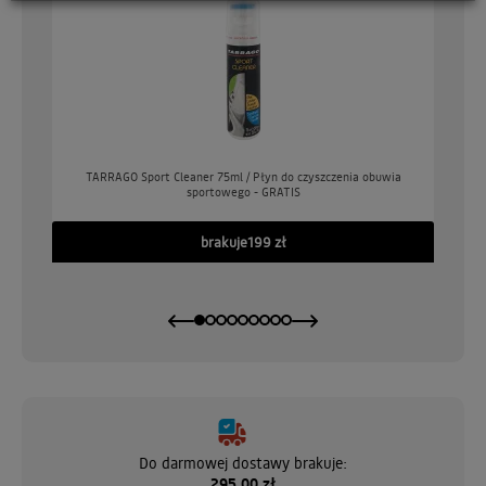
o
TARRAGO Sport Cleaner 75ml / Płyn do czyszczenia obuwia
sportowego - GRATIS
GO
brakuje
199 zł
Do darmowej dostawy brakuje:
295,00 zł