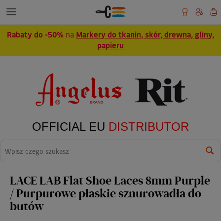
Rabaty do -50%
na
Markery do tkanin, skór, drewna, gliny,
papieru
OFFICIAL EU
DISTRIBUTOR
Wyszukaj
LACE LAB Flat Shoe Laces 8mm Purple
/ Purpurowe płaskie sznurowadła do
butów