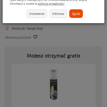
informacji o cookie w
polityce prywatności
.
Asystent AI
Ustawienia
Odmowa
Zgoda
P
o
r
o
z
m
a
w
i
a
j
o
p
r
o
d
u
k
c
i
e
Dodaj do Twojej listy
Obserwuj produkt:
Możesz otrzymać gratis