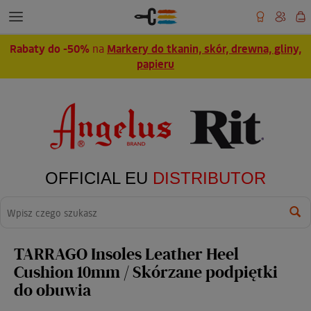
Rabaty do -50%
na
Markery do tkanin, skór, drewna, gliny,
papieru
OFFICIAL EU
DISTRIBUTOR
Wyszukaj
TARRAGO Insoles Leather Heel
Cushion 10mm / Skórzane podpiętki
do obuwia