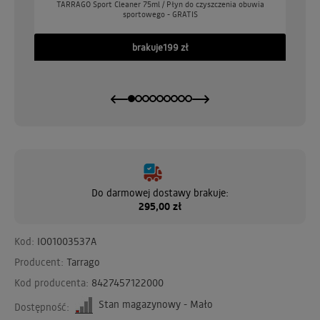
o
TARRAGO Sport Cleaner 75ml / Płyn do czyszczenia obuwia
sportowego - GRATIS
GO
brakuje
199 zł
Do darmowej dostawy brakuje:
295,00 zł
Kod:
IO01003537A
Producent:
Tarrago
Kod producenta:
8427457122000
Stan magazynowy - Mało
Dostępność: