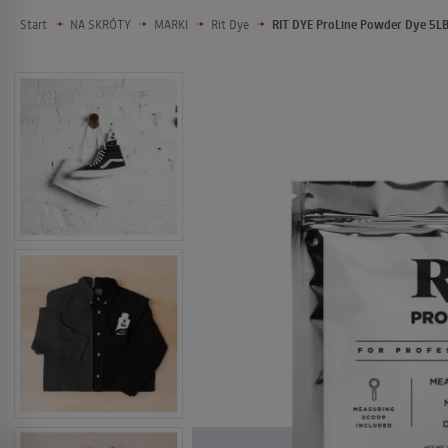
Start
NA SKRÓTY
MARKI
Rit Dye
RIT DYE ProLine Powder Dye 5LB