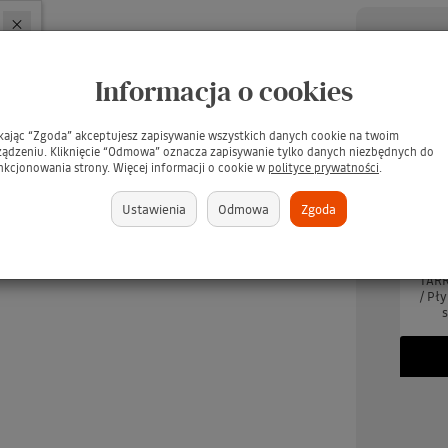
Informacja o cookies
ikając “Zgoda” akceptujesz zapisywanie wszystkich danych cookie na twoim
ządzeniu. Kliknięcie “Odmowa” oznacza zapisywanie tylko danych niezbędnych do
nkcjonowania strony. Więcej informacji o cookie w
polityce prywatności
.
Ustawienia
Odmowa
Zgoda
UARD Tee Juice Fabric
TARRAGO Dubbin 50ml #00
TARR
Marker Medium Point
INCOLORO / BEZBARWNY
/ Pł
BLUE / Niebieski pisak
tłuszcz do pielęgnacji skór -
s
jeansu, tkanin, skór,
GRATIS
ewna, gliny, papieru
(GRATIS)
brakuje
379 zł
brakuje
349 zł