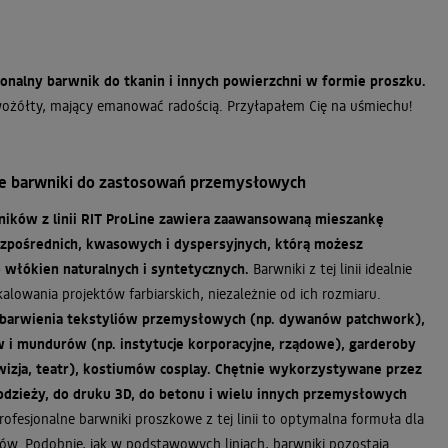
jonalny barwnik do tkanin i innych powierzchni w formie proszku.
ożółty, mający emanować radością. Przyłapałem Cię na uśmiechu!
ne barwniki do zastosowań przemysłowych
ików z linii RIT ProLine zawiera zaawansowaną mieszankę
pośrednich, kwasowych i dyspersyjnych, którą możesz
 włókien naturalnych i syntetycznych.
Barwniki z tej linii idealnie
kalowania projektów farbiarskich, niezależnie od ich rozmiaru.
 barwienia tekstyliów przemysłowych (np. dywanów patchwork),
i mundurów (np. instytucje korporacyjne, rządowe), garderoby
lewizja, teatr), kostiumów cosplay. Chętnie wykorzystywane przez
dzieży, do druku 3D, do betonu i wielu innych przemysłowych
rofesjonalne barwniki proszkowe z tej linii to optymalna formuła dla
ów. Podobnie, jak w podstawowych liniach, barwniki pozostają