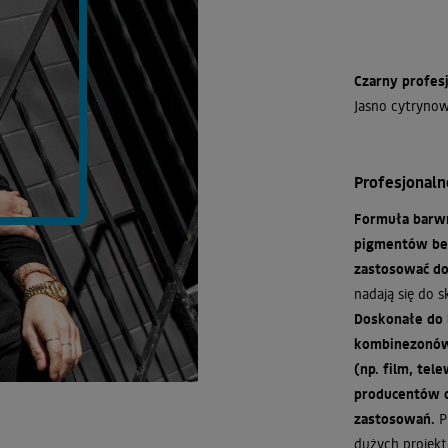
Czarny profes
Jasno cytrynow
Profesjonal
Formuła barwn
pigmentów bez
zastosować do
nadają się do s
Doskonałe do
kombinezonów 
(np. film, te
producentów o
zastosowań.
P
dużych projekt