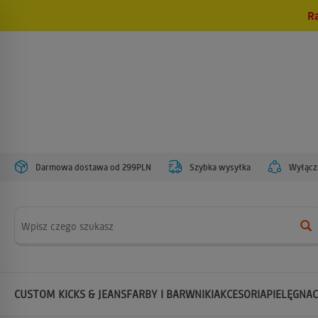
R
Darmowa dostawa od 299PLN
Szybka wysyłka
Wyłączn
Wyszukaj
CUSTOM KICKS & JEANS
FARBY I BARWNIKI
AKCESORIA
PIELĘGNAC