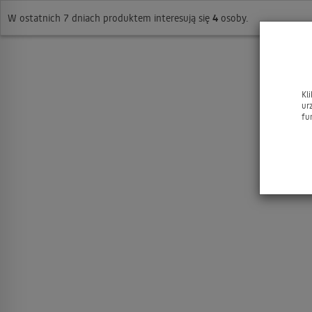
W ostatnich 7 dniach produktem interesują się
4
osoby.
Kl
ur
fu
JACQ
Art 
1.2mm 
do 
dr