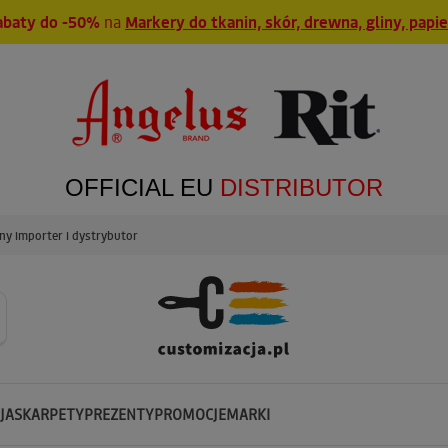
abaty do -50%
na
Markery do tkanin, skór, drewna, gliny, papi
OFFICIAL EU
DISTRIBUTOR
y importer i dystrybutor
JA
SKARPETY
PREZENTY
PROMOCJE
MARKI