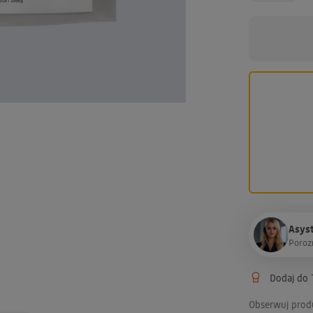
Asyst
P
o
r
o
z
Dodaj do T
Obserwuj prod