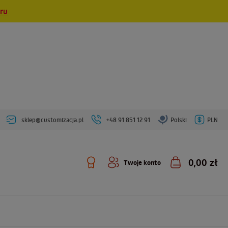
eru
sklep@customizacja.pl
+48 91 851 12 91
Polski
PLN
0,00 zł
Twoje konto