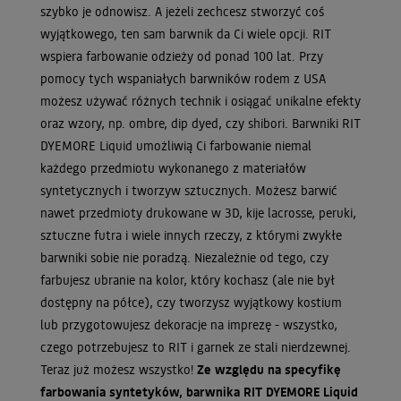
szybko je odnowisz. A jeżeli zechcesz stworzyć coś
wyjątkowego, ten sam barwnik da Ci wiele opcji. RIT
wspiera farbowanie odzieży od ponad 100 lat. Przy
pomocy tych wspaniałych barwników rodem z USA
możesz używać różnych technik i osiągać unikalne efekty
oraz wzory, np. ombre, dip dyed, czy shibori. Barwniki RIT
DYEMORE Liquid umożliwią Ci farbowanie niemal
każdego przedmiotu wykonanego z materiałów
syntetycznych i tworzyw sztucznych. Możesz barwić
nawet przedmioty drukowane w 3D, kije lacrosse, peruki,
sztuczne futra i wiele innych rzeczy, z którymi zwykłe
barwniki sobie nie poradzą. Niezależnie od tego, czy
farbujesz ubranie na kolor, który kochasz (ale nie był
dostępny na półce), czy tworzysz wyjątkowy kostium
lub przygotowujesz dekoracje na imprezę - wszystko,
czego potrzebujesz to RIT i garnek ze stali nierdzewnej.
Teraz już możesz wszystko!
Ze względu na specyfikę
farbowania syntetyków, barwnika RIT DYEMORE Liquid