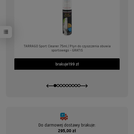
o
TARRAGO Sport Cleaner 75ml / Płyn do czyszczenia obuwia
sportowego - GRATIS
GO
brakuje
199 zł
Do darmowej dostawy brakuje:
295,00 zł