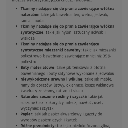
Tkaniny nadające się do prania zawierające włókna
naturalne:
takie jak bawełna, len, wełna, jedwab,
ramia i modal
Tkaniny nadające się do prania zawierające włókna
syntetyczne:
takie jak nylon, sztuczny jedwab i
wiskoza
Tkaniny nadające się do prania zawierające
syntetyczne mieszanki bawełny:
takie jak mieszanki
poliestrowo-bawełniane zawierające mniej niż 35%
poliestru
Buty materiałowe
: takie jak tenisówki z płótna
bawełnianego i buty satynowe wykonane z jedwabiu
Niewykończone drewno i wiklinę:
takie jak meble,
ramy do obrazów, listwy, okiennice, kosze wiklinowe,
kwadraty ze słomy, rattanu i sizalu
Naturalne suszone rośliny i szyszki:
takie jak
suszone łuski kukurydzy, mlecz, nawłoć, oset,
wyczyniec i szyszki
Papier:
taki jak papier akwarelowy i gazety do
wyrobów papierniczych i kartek
Różne przedmioty:
takie jak niedokończona glina,