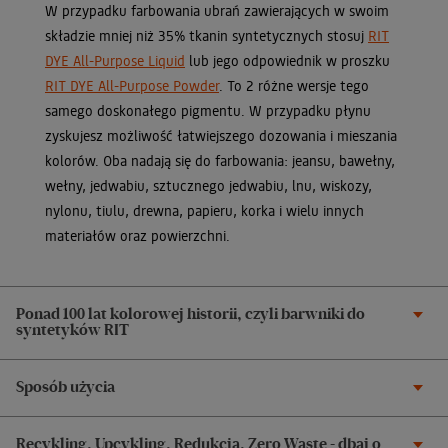
W przypadku farbowania ubrań zawierających w swoim
składzie mniej niż 35% tkanin syntetycznych stosuj
RIT
DYE All-Purpose Liquid
lub jego odpowiednik w proszku
RIT DYE All-Purpose Powder
. To 2 różne wersje tego
samego doskonałego pigmentu. W przypadku płynu
zyskujesz możliwość łatwiejszego dozowania i mieszania
kolorów. Oba nadają się do farbowania: jeansu, bawełny,
wełny, jedwabiu, sztucznego jedwabiu, lnu, wiskozy,
nylonu, tiulu, drewna, papieru, korka i wielu innych
materiałów oraz powierzchni.
Ponad 100 lat kolorowej historii, czyli barwniki do
syntetyków RIT
Sposób użycia
Recykling, Upcykling, Redukcja, Zero Waste - dbaj o