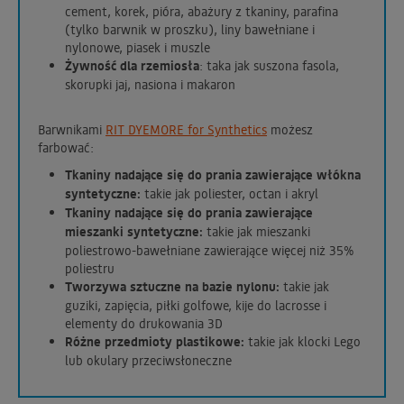
cement, korek, pióra, abażury z tkaniny, parafina
(tylko barwnik w proszku), liny bawełniane i
nylonowe, piasek i muszle
Żywność dla rzemiosła
: taka jak suszona fasola,
skorupki jaj, nasiona i makaron
Barwnikami
RIT DYEMORE for Synthetics
możesz
farbować:
Tkaniny nadające się do prania zawierające włókna
syntetyczne:
takie jak poliester, octan i akryl
Tkaniny nadające się do prania zawierające
mieszanki syntetyczne:
takie jak mieszanki
poliestrowo-bawełniane zawierające więcej niż 35%
poliestru
Tworzywa sztuczne na bazie nylonu:
takie jak
guziki, zapięcia, piłki golfowe, kije do lacrosse i
elementy do drukowania 3D
Różne przedmioty plastikowe:
takie jak klocki Lego
lub okulary przeciwsłoneczne