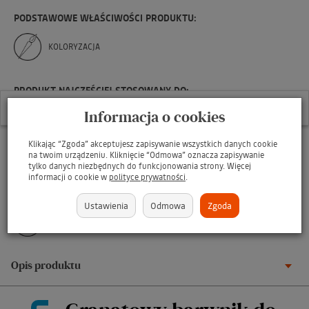
PODSTAWOWE WŁAŚCIWOŚCI PRODUKTU:
KOLORYZACJA
PRODUKT NAJCZĘŚCIEJ STOSOWANY DO:
W ostatnich 7 dniach produktem interesuje się
29
osób.
Informacja o cookies
BUTÓW
Klikając “Zgoda” akceptujesz zapisywanie wszystkich danych cookie
ODZIEŻY
na twoim urządzeniu. Kliknięcie “Odmowa” oznacza zapisywanie
tylko danych niezbędnych do funkcjonowania strony. Więcej
informacji o cookie w
polityce prywatności
.
TOREB I TOREBEK
Ustawienia
Odmowa
Zgoda
AKCESORIÓW
Opis produktu