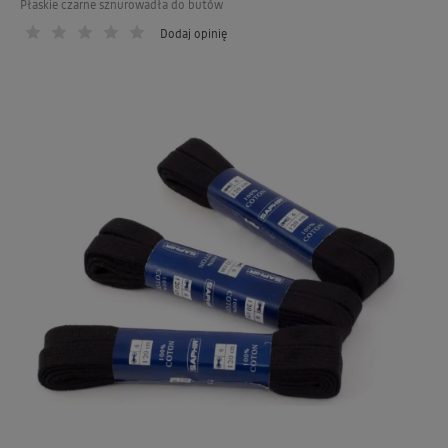
Płaskie czarne sznurowadła do butów
Dodaj opinię