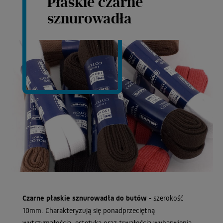
Płaskie czarne
sznurowadła
Czarne płaskie sznurowadła do butów -
szerokość
10mm. Charakteryzują się ponadprzeciętną
wytrzymałością, estetyką oraz trwałością wybarwienia.