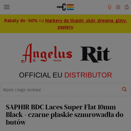
Rabaty do -50%
na
Markery do tkanin, skór, drewna, gliny,
papieru
OFFICIAL EU
DISTRIBUTOR
Wyszukaj
SAPHIR BDC Laces Super Flat 10mm
Black - czarne płaskie sznurowadła do
butów