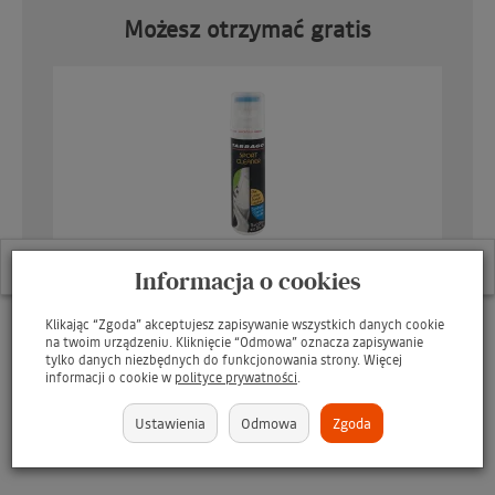
Możesz otrzymać gratis
308 - Ciemnozielony / Dark Green
309 - Ciemnoczerwony / Dark Red
310 - Mglisty / Mist
311 - Jasnoszary / Light Grey
esuje się
13
osób.
o
TARRAGO Sport Cleaner 75ml / Płyn do czyszczenia obuwia
Informacja o cookies
sportowego - GRATIS
GO
312 - Szary / Grey
Klikając “Zgoda” akceptujesz zapisywanie wszystkich danych cookie
brakuje
199 zł
na twoim urządzeniu. Kliknięcie “Odmowa” oznacza zapisywanie
tylko danych niezbędnych do funkcjonowania strony. Więcej
informacji o cookie w
polityce prywatności
.
313 - Głęboki Szary / Deep Grey
Ustawienia
Odmowa
Zgoda
314 - Jasnoniebieski / Light Blue