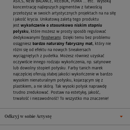
ASICS, NEW BALANCE, REEBOK, PUMA ... etc. Wysoką
koncentrację najlepszych pigmentów z łatwością
przełożysz w swoich artystycznych projektach na na siłę
i jakość krycia. Unikatową zaletą tego produktu
jest
wykończenie o stosunkowo niskim stopniu
połysku
, które możesz w prosty sposób regulować
dedykowanymi
finisherami
. Dzięki temu bez problemu
osiągniesz
bardzo naturalny fabryczny mat
, który nie
różni się od efektu na nowych Sneakersach
wyciągniętych z pudełka. Możesz również uzyskać
oczywiście innego rodzaju wykończenia, np. satynowe
lub dowolny stopień połysku. Farby tanich marek
najczęściej oferują słabej jakości wykończenie w bardzo
wysokim nienaturalnym połysku, kojarzącym się z
plastikiem, a nie skórą. Tak wysoki połysk naprawdę
trudno zredukować. Postaw na estetykę, jakość,
trwałość i niezawodność! To wszystko ma znaczenie!
Odkryj w sobie Artystę