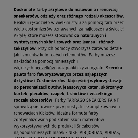
Doskonałe farby akrylowe do malowania i renowacji
sneakersów, odzieży oraz różnego rodzaju akcesoriów
.
Realizuj rękodzieło w wielkim stylu za pomocą farb przez
wielu customizerów uznawanych za najlepsze na świecie!
Akryle, które możesz stosować
do naturalnych i
syntetycznych skór licowych oraz jeansu i różnych
tekstyliów
. Przy ich pomocy stworzysz zarówno detale,
jak i zmienisz kolor całych elementów. Farby możesz
nakładać za pomocą mniejszych i
większych
pędzelków
oraz gąbki czy aerografu.
Szeroka
paleta farb faworyzowanych przez najlepszych
Artystów i Customizerów. Najczęściej wykorzystasz je
do personalizacji butów, jeansowych katan, skórzanych
kurtek, plecaków, czapek, t-shirtów i wszelkiego
rodzaju akcesoriów
. Farby TARRAGO SNEAKERS PAINT
sprawdzą się również przy prostych i skomplikowanych
renowacjach Kicksów. Idealna formuła farby
zoptymalizowana pod kątem skór i materiałów
wykorzystywanych do produkcji Sneakersów
najpopularniejszych marek - NIKE, AIR JORDAN, ADIDAS,