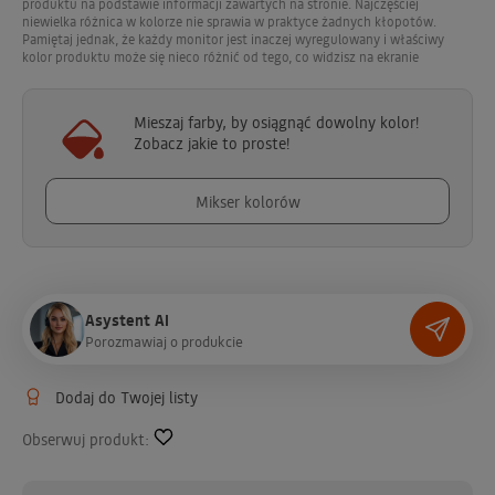
produktu na podstawie informacji zawartych na stronie. Najczęściej
godz
min
sek
301 - Make Up / Make Up
niewielka różnica w kolorze nie sprawia w praktyce żadnych kłopotów.
Pamiętaj jednak, że każdy monitor jest inaczej wyregulowany i właściwy
kolor produktu może się nieco różnić od tego, co widzisz na ekranie
302 - Vachetta / Vachetta
Mieszaj farby, by osiągnąć dowolny kolor!
Zobacz jakie to proste!
303 - Gorąca Czekolada / Hot Choco
Mikser kolorów
304 - Limonkowy / Lime
305 - Jasnozielony / Light Green
Asystent AI
P
o
r
o
z
m
a
w
i
a
j
o
p
r
o
d
u
k
c
i
e
306 - Zielony / Green
Dodaj do Twojej listy
Obserwuj produkt:
307 - Głęboka Zieleń / Deep Green