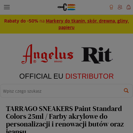
Rabaty do -50%
na
Markery do tkanin, skór, drewna, gliny,
papieru
OFFICIAL EU
DISTRIBUTOR
Wyszukaj
TARRAGO SNEAKERS Paint Standard
Colors 25ml / Farby akrylowe do
personalizacji i renowacji butów oraz
jeansu