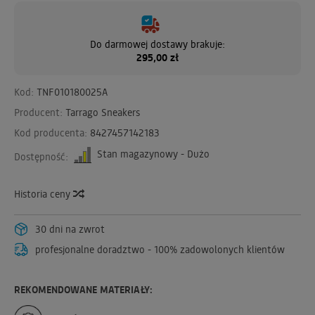
315 - Głęboki Niebieski / Deep Blue
Do darmowej dostawy brakuje:
295,00 zł
316 - Jasnoróżowy / Light Pink
Kod:
TNF010180025A
Producent:
317 - Różowy / Pink
Tarrago Sneakers
Kod producenta:
8427457142183
Stan magazynowy - Dużo
Dostępność:
318 - Ciemnoróżowy / Dark Pink
Historia ceny
319 - Yellow Chick / Yellow Chick
30 dni na zwrot
profesjonalne doradztwo - 100% zadowolonych klientów
REKOMENDOWANE MATERIAŁY: