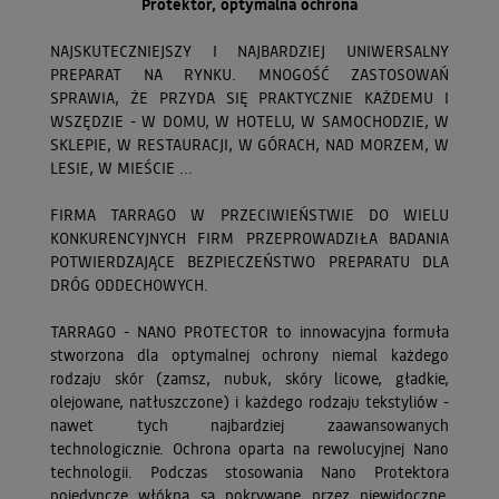
Protektor, optymalna ochrona
NAJSKUTECZNIEJSZY I NAJBARDZIEJ UNIWERSALNY
PREPARAT NA RYNKU. MNOGOŚĆ ZASTOSOWAŃ
SPRAWIA, ŻE PRZYDA SIĘ PRAKTYCZNIE KAŻDEMU I
WSZĘDZIE - W DOMU, W HOTELU, W SAMOCHODZIE, W
SKLEPIE, W RESTAURACJI, W GÓRACH, NAD MORZEM, W
LESIE, W MIEŚCIE ...
FIRMA TARRAGO W PRZECIWIEŃSTWIE DO WIELU
KONKURENCYJNYCH FIRM PRZEPROWADZIŁA BADANIA
POTWIERDZAJĄCE BEZPIECZEŃSTWO PREPARATU DLA
DRÓG ODDECHOWYCH.
TARRAGO - NANO PROTECTOR to innowacyjna formuła
stworzona dla optymalnej ochrony niemal każdego
rodzaju skór (zamsz, nubuk, skóry licowe, gładkie,
olejowane, natłuszczone) i każdego rodzaju tekstyliów -
nawet tych najbardziej zaawansowanych
technologicznie. Ochrona oparta na rewolucyjnej Nano
technologii. Podczas stosowania Nano Protektora
pojedyncze włókna są pokrywane przez niewidoczne,