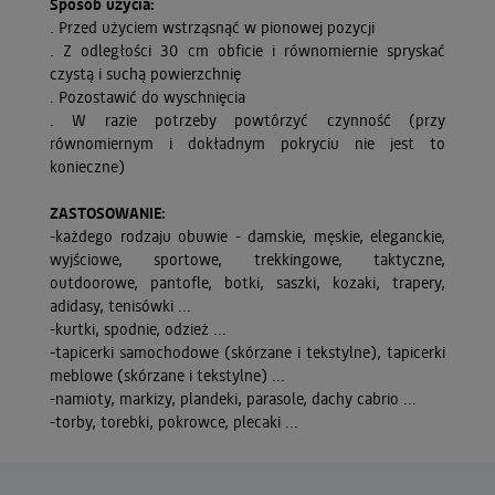
Sposób użycia:
. Przed użyciem wstrząsnąć w pionowej pozycji
. Z odległości 30 cm obficie i równomiernie spryskać
czystą i suchą powierzchnię
. Pozostawić do wyschnięcia
. W razie potrzeby powtórzyć czynność (przy
równomiernym i dokładnym pokryciu nie jest to
konieczne)
ZASTOSOWANIE:
-każdego rodzaju obuwie - damskie, męskie, eleganckie,
wyjściowe, sportowe, trekkingowe, taktyczne,
outdoorowe, pantofle, botki, saszki, kozaki, trapery,
adidasy, tenisówki ...
-kurtki, spodnie, odzież ...
-tapicerki samochodowe (skórzane i tekstylne), tapicerki
meblowe (skórzane i tekstylne) ...
-namioty, markizy, plandeki, parasole, dachy cabrio ...
-torby, torebki, pokrowce, plecaki ...