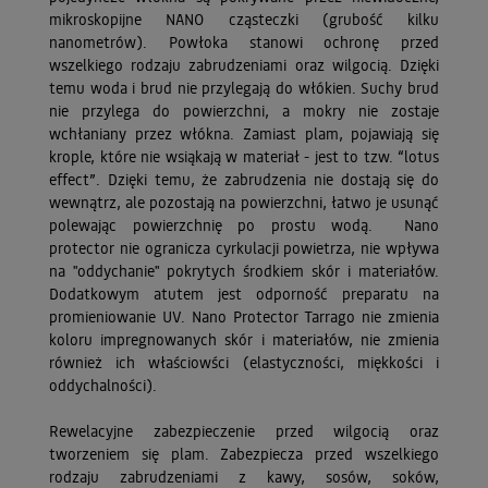
mikroskopijne NANO cząsteczki (grubość kilku
nanometrów). Powłoka stanowi ochronę przed
wszelkiego rodzaju zabrudzeniami oraz wilgocią. Dzięki
temu woda i brud nie przylegają do włókien. Suchy brud
nie przylega do powierzchni, a mokry nie zostaje
wchłaniany przez włókna. Zamiast plam, pojawiają się
krople, które nie wsiąkają w materiał - jest to tzw. “lotus
effect”. Dzięki temu, że zabrudzenia nie dostają się do
wewnątrz, ale pozostają na powierzchni, łatwo je usunąć
polewając powierzchnię po prostu wodą. Nano
protector nie ogranicza cyrkulacji powietrza, nie wpływa
na "oddychanie" pokrytych środkiem skór i materiałów.
Dodatkowym atutem jest odporność preparatu na
promieniowanie UV. Nano Protector Tarrago nie zmienia
koloru impregnowanych skór i materiałów, nie zmienia
również ich właściowści (elastyczności, miękkości i
oddychalności).
Rewelacyjne zabezpieczenie przed wilgocią oraz
tworzeniem się plam. Zabezpiecza przed wszelkiego
rodzaju zabrudzeniami z kawy, sosów, soków,