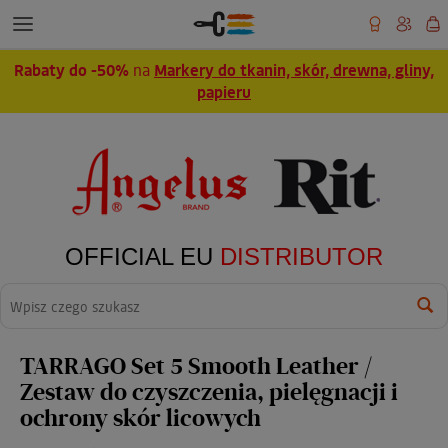
Rabaty do -50%
na
Markery do tkanin, skór, drewna, gliny,
papieru
OFFICIAL EU
DISTRIBUTOR
Wyszukaj
TARRAGO Set 5 Smooth Leather /
Zestaw do czyszczenia, pielęgnacji i
ochrony skór licowych