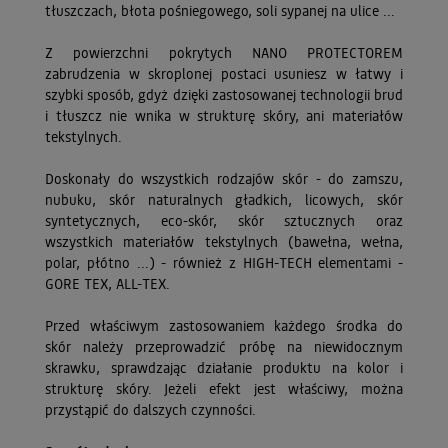
tłuszczach, błota pośniegowego, soli sypanej na ulice ...
Z powierzchni pokrytych NANO PROTECTOREM
zabrudzenia w skroplonej postaci usuniesz w łatwy i
szybki sposób, gdyż dzięki zastosowanej technologii brud
i tłuszcz nie wnika w strukturę skóry, ani materiałów
tekstylnych.
Doskonały do wszystkich rodzajów skór - do zamszu,
nubuku, skór naturalnych gładkich, licowych, skór
syntetycznych, eco-skór, skór sztucznych oraz
wszystkich materiałów tekstylnych (bawełna, wełna,
polar, płótno ...) - również z HIGH-TECH elementami -
GORE TEX, ALL-TEX.
Przed właściwym zastosowaniem każdego środka do
skór należy przeprowadzić próbę na niewidocznym
skrawku, sprawdzając działanie produktu na kolor i
strukturę skóry. Jeżeli efekt jest właściwy, można
przystąpić do dalszych czynności.