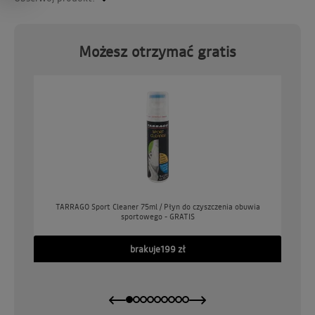
Możesz otrzymać gratis
o
TARRAGO Sport Cleaner 75ml / Płyn do czyszczenia obuwia
sportowego - GRATIS
GO
brakuje
199 zł