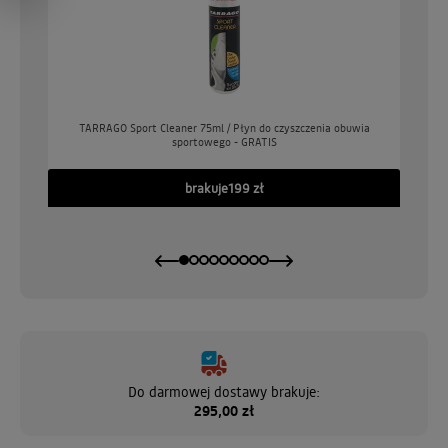
o
TARRAGO Sport Cleaner 75ml / Płyn do czyszczenia obuwia
sportowego - GRATIS
GO
brakuje
199 zł
Do darmowej dostawy brakuje:
295,00 zł