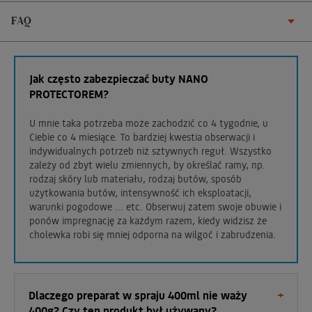
FAQ
Jak często zabezpieczać buty NANO
PROTECTOREM?
U mnie taka potrzeba może zachodzić co 4 tygodnie, u
Ciebie co 4 miesiące. To bardziej kwestia obserwacji i
indywidualnych potrzeb niż sztywnych reguł. Wszystko
zależy od zbyt wielu zmiennych, by określać ramy, np.
rodzaj skóry lub materiału, rodzaj butów, sposób
użytkowania butów, intensywność ich eksploatacji,
warunki pogodowe ... etc. Obserwuj zatem swoje obuwie i
ponów impregnację za każdym razem, kiedy widzisz że
cholewka robi się mniej odporna na wilgoć i zabrudzenia.
Dlaczego preparat w spraju 400ml nie waży
400g? Czy ten produkt był używany?