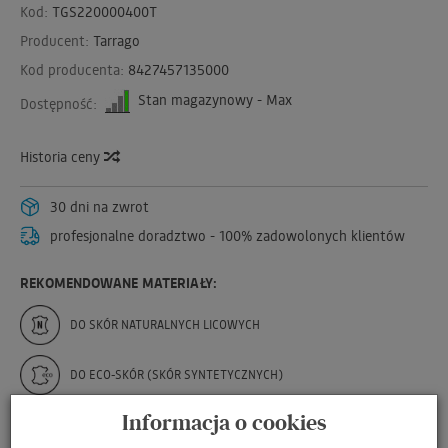
Kod:
TGS220000400T
Producent:
Tarrago
Kod producenta:
8427457135000
Stan magazynowy - Max
Dostępność:
Historia ceny
30 dni na zwrot
profesjonalne doradztwo - 100% zadowolonych klientów
REKOMENDOWANE MATERIAŁY:
DO SKÓR NATURALNYCH LICOWYCH
DO ECO-SKÓR (SKÓR SYNTETYCZNYCH)
Informacja o cookies
DO ZAMSZU I NUBUKU