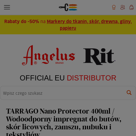
Rabaty do -50%
na
Markery do tkanin, skór, drewna, gliny,
papieru
OFFICIAL EU
DISTRIBUTOR
Wyszukaj
TARRAGO Nano Protector 400ml /
Wodoodporny impregnat do butów,
skór licowych, zamszu, nubuku i
tekstyliów