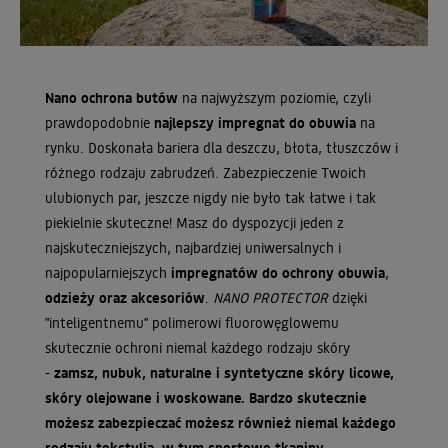
Nano ochrona butów
na najwyższym poziomie, czyli
prawdopodobnie
najlepszy impregnat do obuwia
na
rynku. Doskonała bariera dla deszczu, błota, tłuszczów i
różnego rodzaju zabrudzeń. Zabezpieczenie Twoich
ulubionych par, jeszcze nigdy nie było tak łatwe i tak
piekielnie skuteczne! Masz do dyspozycji jeden z
najskuteczniejszych, najbardziej uniwersalnych i
najpopularniejszych
impregnatów
do ochrony obuwia
,
odzieży oraz akcesoriów
.
NANO PROTECTOR
dzięki
"inteligentnemu" polimerowi fluorowęglowemu
skutecznie ochroni niemal każdego rodzaju skóry
-
zamsz, nubuk, naturalne i syntetyczne skóry licowe,
skóry olejowane i woskowane. Bardzo skutecznie
możesz zabezpieczać możesz również
niemal każdego
rodzaju tekstylia, w tym sportowe tkaniny