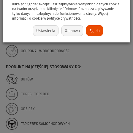
Klikając “Zgoda” akceptujesz zapisywanie wszystkich danych cookie
DO SKÓR OLEJOWANYCH
na twoim urządzeniu. Kliknięcie “Odmowa” oznacza zapisywanie
tylko danych niezbędnych do funkcjonowania strony. Więcej
informacji o cookie w
polityce prywatności
.
DO TEKSTYLIÓW
Ustawienia
Odmowa
Zgoda
PODSTAWOWE WŁAŚCIWOŚCI PRODUKTU:
OCHRONA I WODOODPORNOŚĆ
PRODUKT NAJCZĘŚCIEJ STOSOWANY DO:
BUTÓW
TOREB I TOREBEK
ODZIEŻY
TAPICEREK SAMOCHODOWYCH