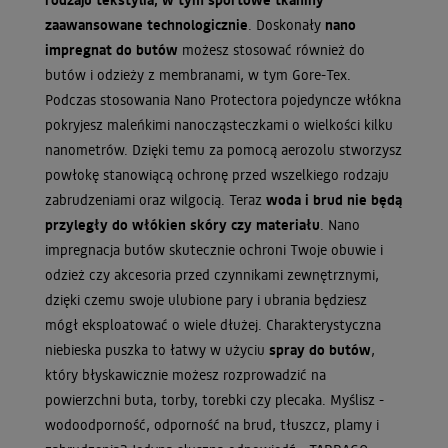
zaawansowane technologicznie
. Doskonały
nano
impregnat do butów
możesz stosować również do
butów i odzieży z membranami, w tym Gore-Tex.
Podczas stosowania Nano Protectora pojedyncze włókna
pokryjesz maleńkimi nanocząsteczkami o wielkości kilku
nanometrów. Dzięki temu za pomocą aerozolu stworzysz
powłokę stanowiącą ochronę przed wszelkiego rodzaju
zabrudzeniami oraz wilgocią. Teraz
woda i brud nie będą
przyległy do włókien skóry czy materiału
. Nano
impregnacja butów skutecznie ochroni Twoje obuwie i
odzież czy akcesoria przed czynnikami zewnętrznymi,
dzięki czemu swoje ulubione pary i ubrania będziesz
mógł eksploatować o wiele dłużej. Charakterystyczna
niebieska puszka to łatwy w użyciu
spray do butów
,
który błyskawicznie możesz rozprowadzić na
powierzchni buta, torby, torebki czy plecaka. Myślisz -
wodoodporność, odporność na brud, tłuszcz, plamy i