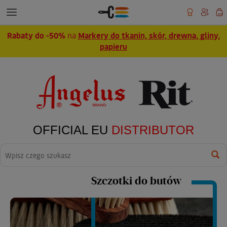
Rabaty do -50%
na
Markery do tkanin, skór, drewna, gliny,
papieru
OFFICIAL EU
DISTRIBUTOR
Wyszukaj
Szczotki do butów