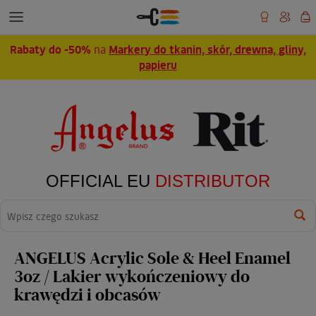
Rabaty do -50%
na
Markery do tkanin, skór, drewna, gliny,
papieru
OFFICIAL EU
DISTRIBUTOR
Wyszukaj
ANGELUS Acrylic Sole & Heel Enamel
3oz / Lakier wykończeniowy do
krawędzi i obcasów