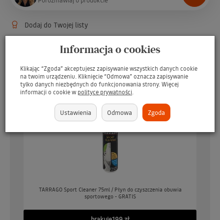
Dodaj do Twojej listy
Obserwuj produkt:
Informacja o cookies
Klikając “Zgoda” akceptujesz zapisywanie wszystkich danych cookie
na twoim urządzeniu. Kliknięcie “Odmowa” oznacza zapisywanie
Możesz otrzymać gratis
tylko danych niezbędnych do funkcjonowania strony. Więcej
informacji o cookie w
polityce prywatności
.
Ustawienia
Odmowa
Zgoda
o
TARRAGO Sport Cleaner 75ml / Płyn do czyszczenia obuwia
sportowego - GRATIS
GO
brakuje
199 zł