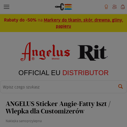
Rabaty do -50%
na
Markery do tkanin, skór, drewna, gliny,
papieru
OFFICIAL EU
DISTRIBUTOR
Wyszukaj
ANGELUS Sticker Angie-Fatty 1szt /
Wlepka dla Customizerów
Naklejka samoprzylepna