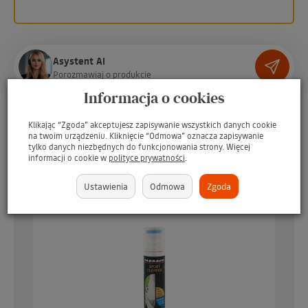
Asystent AI
P
o
r
o
z
m
a
w
i
a
j
o
p
r
o
d
u
k
c
i
e
Informacja o cookies
Dodaj do Twojej listy
Klikając “Zgoda” akceptujesz zapisywanie wszystkich danych cookie
Obserwuj produkt:
na twoim urządzeniu. Kliknięcie “Odmowa” oznacza zapisywanie
tylko danych niezbędnych do funkcjonowania strony. Więcej
informacji o cookie w
polityce prywatności
.
Możesz otrzymać gratis
Ustawienia
Odmowa
Zgoda