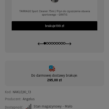
o
TARRAGO Sport Cleaner 75ml / Płyn do czyszczenia obuwia
sportowego - GRATIS
GO
brakuje
199 zł
Do darmowej dostawy brakuje:
295,00 zł
Kod:
NAKLEJKI_13
Producent:
Angelus
Stan magazynowy - Mało
Dostępność: