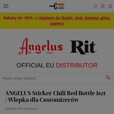
Rabaty do -50%
na
Markery do tkanin, skór, drewna, gliny,
papieru
OFFICIAL EU
DISTRIBUTOR
Wyszukaj
ANGELUS Sticker Chili Red Bottle 1szt
/ Wlepka dla Customizerów
Naklejka samoprzylepna