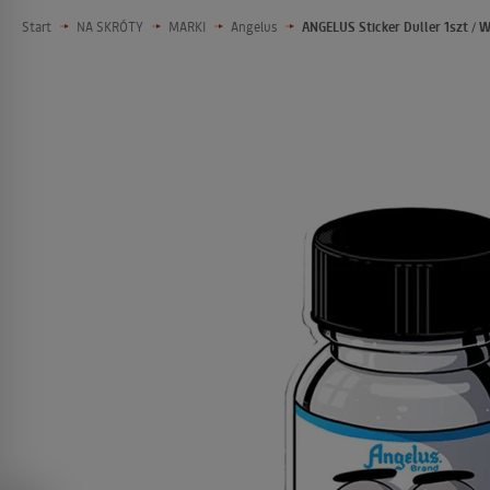
Start
NA SKRÓTY
MARKI
Angelus
ANGELUS Sticker Duller 1szt /