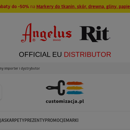
abaty do -50%
na
Markery do tkanin, skór, drewna, gliny, papi
OFFICIAL EU
DISTRIBUTOR
y importer i dystrybutor
JA
SKARPETY
PREZENTY
PROMOCJE
MARKI