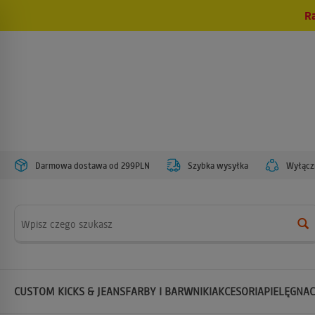
R
Darmowa dostawa od 299PLN
Szybka wysyłka
Wyłączn
Wyszukaj
CUSTOM KICKS & JEANS
FARBY I BARWNIKI
AKCESORIA
PIELĘGNAC