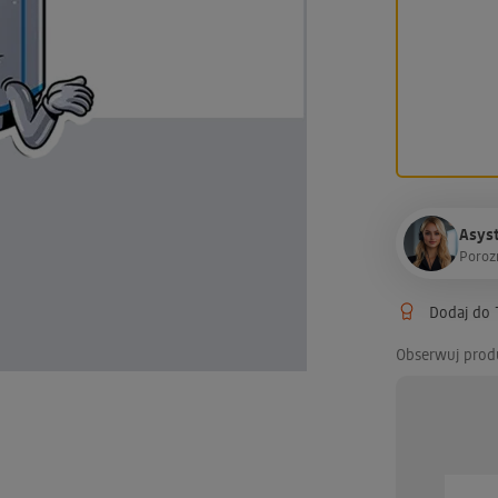
Asyst
P
o
r
o
z
Dodaj do T
Obserwuj prod