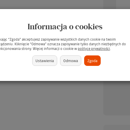
Informacja o cookies
ikając “Zgoda” akceptujesz zapisywanie wszystkich danych cookie na twoim
ządzeniu. Kliknięcie “Odmowa” oznacza zapisywanie tylko danych niezbędnych do
UARD Tee Juice Fabric
TARRAGO Dubbin 50ml #00
TARR
nkcjonowania strony. Więcej informacji o cookie w
polityce prywatności
.
Marker Medium Point
INCOLORO / BEZBARWNY
/ Pł
BLUE / Niebieski pisak
tłuszcz do pielęgnacji skór -
s
Ustawienia
Odmowa
Zgoda
jeansu, tkanin, skór,
GRATIS
ewna, gliny, papieru
(GRATIS)
brakuje
379 zł
brakuje
349 zł