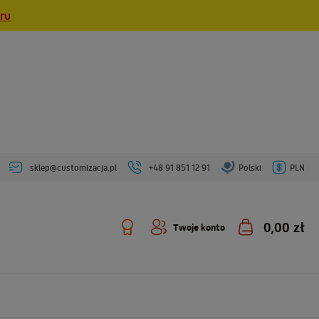
eru
sklep@customizacja.pl
+48 91 851 12 91
Polski
PLN
0,00 zł
Twoje konto