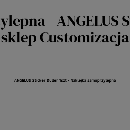
lepna - ANGELUS Sti
sklep Customizacja
ANGELUS Sticker Duller 1szt - Naklejka samoprzylepna