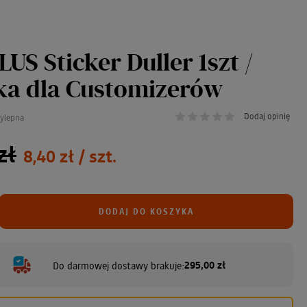
US Sticker Duller 1szt /
a dla Customizerów
Dodaj opinię
zylepna
zł
8,40 zł
/ szt.
DODAJ DO KOSZYKA
295,00 zł
Do darmowej dostawy brakuje: