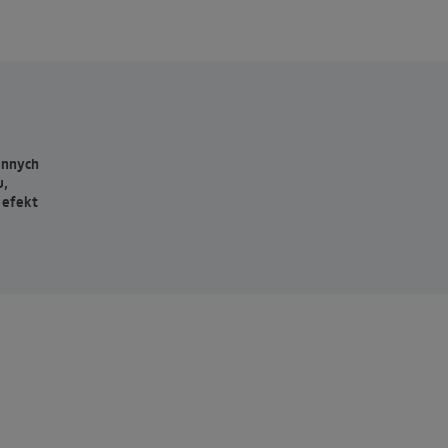
innych
u,
 efekt