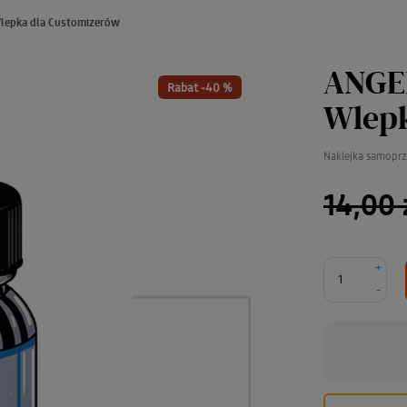
 Wlepka dla Customizerów
ANGEL
Rabat -40 %
Wlepk
Naklejka samopr
14,00 
+
-