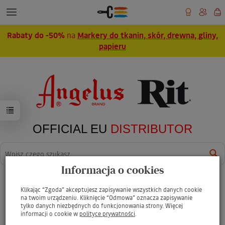
Rabaty do -50%
na
Markery do tkanin, skór, drewna, gliny,
papieru
OFFICIAL EU
DISTRIBUTOR
Wyszukaj
Informacja o cookies
Archiwum Produktów
Klikając “Zgoda” akceptujesz zapisywanie wszystkich danych cookie
na twoim urządzeniu. Kliknięcie “Odmowa” oznacza zapisywanie
tylko danych niezbędnych do funkcjonowania strony. Więcej
informacji o cookie w
polityce prywatności
.