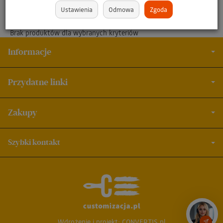
Ustawienia
Odmowa
Zgoda
Brak produktów dla wybranych kryteriów
Informacje
Przydatne linki
Zakupy
Szybki kontakt
Wdrożenie i projekt:
CONVERTIS.pl