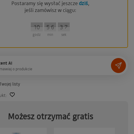
Postaramy się wysłać jeszcze
dziś
,
jeśli zamówisz w ciągu:
20
20
23
23
23
22
22
23
23
23
19
19
18
18
16
16
14
14
10
10
21
21
17
17
15
15
13
13
12
12
11
11
9
9
8
8
6
6
4
4
0
0
7
7
5
5
3
3
2
2
1
1
4
4
0
0
5
5
5
3
3
2
2
5
5
5
1
1
9
9
9
8
8
7
7
6
6
5
5
4
4
3
3
2
2
1
1
0
0
9
9
9
4
4
0
0
5
5
5
3
3
2
2
5
5
5
1
1
9
9
9
8
8
7
6
5
5
4
4
3
3
2
2
1
1
0
0
9
9
9
7
6
godz
min
sek
ent AI
m
a
w
i
a
j
o
p
r
o
d
u
k
c
i
e
wojej listy
ukt:
Możesz otrzymać gratis