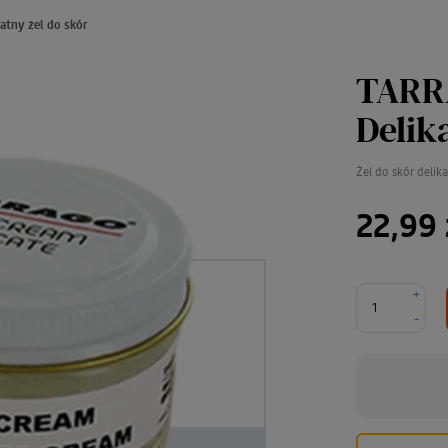
atny żel do skór
TARRA
Delik
Żel do skór delik
22,99 
+
-