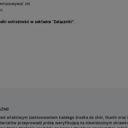
i wmasowywać żel.
ku.
odki ostrożności w zakładce "Załączniki".
ŻNE!
zed właściwym zastosowaniem każdego środka do skór, tkanin oraz 
teriałów przeprowadź próbę weryfikującą na niewidocznym skrawk