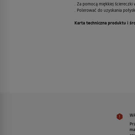
. Za pomocą miękkiej ściereczk
. Polerować do uzyskania połys
Karta techniczna produktu i śr
WA
Pr
ma