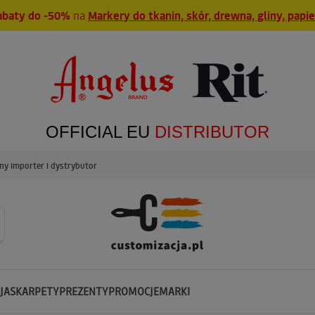
abaty do -50%
na
Markery do tkanin, skór, drewna, gliny, papi
OFFICIAL EU
DISTRIBUTOR
y importer i dystrybutor
JA
SKARPETY
PREZENTY
PROMOCJE
MARKI