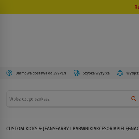
R
Darmowa dostawa od 299PLN
Szybka wysyłka
Wyłączn
Wyszukaj
CUSTOM KICKS & JEANS
FARBY I BARWNIKI
AKCESORIA
PIELĘGNAC