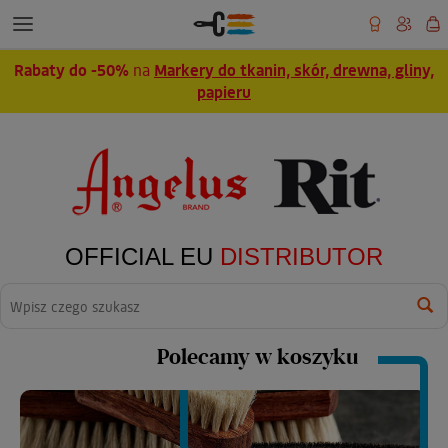
Rabaty do -50%
na
Markery do tkanin, skór, drewna, gliny,
papieru
OFFICIAL EU
DISTRIBUTOR
Wyszukaj
Polecamy w koszyku