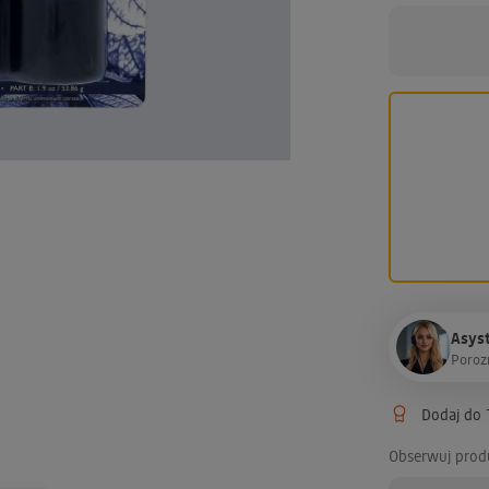
Asyst
P
o
r
o
z
Dodaj do T
Obserwuj prod