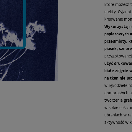
które możesz t
efekty. Cyjano
kreowanie mon
Wykorzystaj m
papierowych a
przedmioty, kt
piasek, sznurek
przygotowanej 
użyć drukowa
białe zdjęcie 
na tkaninie lu
w rękodziele n
domorosłych ar
tworzenia graf
w sobie coś z 
ubraniach w ra
aktywność w ka