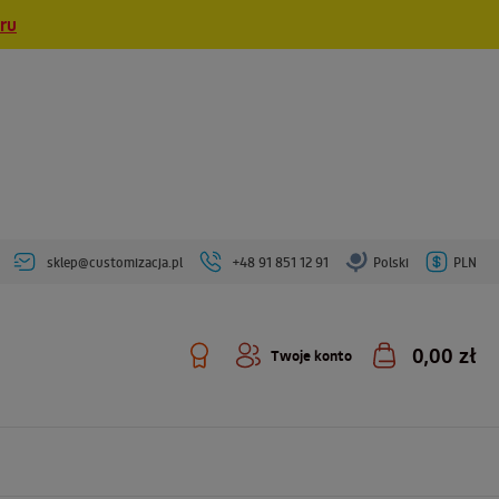
eru
sklep@customizacja.pl
+48 91 851 12 91
Polski
PLN
0,00 zł
Twoje konto