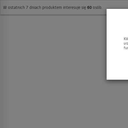
W ostatnich 7 dniach produktem interesuje się
60
osób.
Kl
ur
fu
JACQ
Art 
1.2mm 
do 
dr