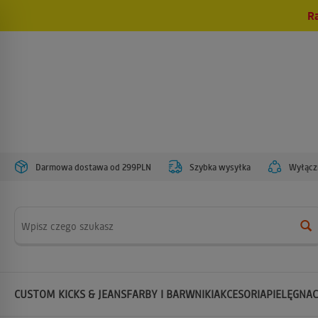
R
Darmowa dostawa od 299PLN
Szybka wysyłka
Wyłączn
Wyszukaj
CUSTOM KICKS & JEANS
FARBY I BARWNIKI
AKCESORIA
PIELĘGNAC