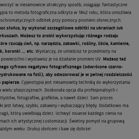
worzyć w niesamowicie atrakcyjny sposób, osiągając fantastyczne
typia to metoda fotograficzna odkryta w 1842 roku, która umożliwia
ochromatycznych odbitek przy pomocy promieni słonecznych.
oc słońca, by wykonać szczegółowe odbitki na ubraniach lub
rkuszach. Możesz to zrobić wykorzystując różnego rodzaju
óre rzucają cień, np. narzędzia, zabawki, rośliny, liście, kamienie,
, koronki ... etc.
Wystarczy, że umieścisz te przedmioty na
powierzchni i wystawisz je na działanie promieni UV.
Możesz też
nego cyfrowo negatywu fotograficznego (odwrócone czarno-
wydrukowane na folii), aby odwzorować je w pełnej rozdzielczości
b papierze.
Cyjanotypia jest niesamowitą techniką do wykorzystania
a wielu płaszczyznach. Doskonała opcja dla profesjonalnych i
tystów, fotografów, grafików, a nawet dzieci. Sam proces
iki jest łatwy, szybki, zabawny i wybaczający błędy. Dodatkowo ma
magii, którą uwielbiają dzieci. Uchwyć niuanse każdego cienia na
mach ich artystycznej customizacji. Świetny pomysł na grupową
żdym wieku. Drukuj słońcem i baw się dobrze!