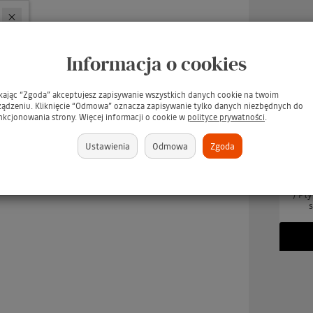
Informacja o cookies
ikając “Zgoda” akceptujesz zapisywanie wszystkich danych cookie na twoim
ządzeniu. Kliknięcie “Odmowa” oznacza zapisywanie tylko danych niezbędnych do
nkcjonowania strony. Więcej informacji o cookie w
polityce prywatności
.
Ustawienia
Odmowa
Zgoda
UARD Tee Juice Fabric
TARRAGO Dubbin 50ml #00
TARR
Marker Medium Point
INCOLORO / BEZBARWNY
/ Pł
BLUE / Niebieski pisak
tłuszcz do pielęgnacji skór -
s
jeansu, tkanin, skór,
GRATIS
ewna, gliny, papieru
(GRATIS)
brakuje
379 zł
brakuje
349 zł