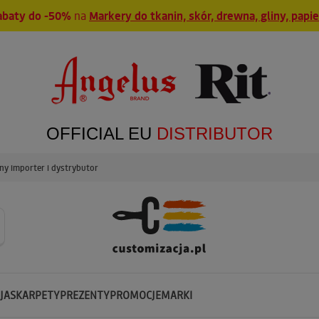
abaty do -50%
na
Markery do tkanin, skór, drewna, gliny, papi
OFFICIAL EU
DISTRIBUTOR
y importer i dystrybutor
JA
SKARPETY
PREZENTY
PROMOCJE
MARKI