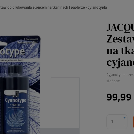
aw do drukowania słońcem na tkaninach i papierze - cyjanotypia
JACQU
Zesta
na tk
cyjan
Cyjanotypia - ze
słońcem
99,99 
+
-