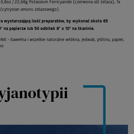
 0,8oz / 22,68g Potassium Ferricyanide (czerwona sól żelaza), 1x
g (cytrynian amonu żelazowego).
a wystarczającą ilość preparatów, by wykonać około 65
0" na papierze lub 50 odbitek 8" x 10" na tkaninie.
E - bawełna i wszelkie naturalne włókna, jedwab, płótno, papier,
no
yjanotypii