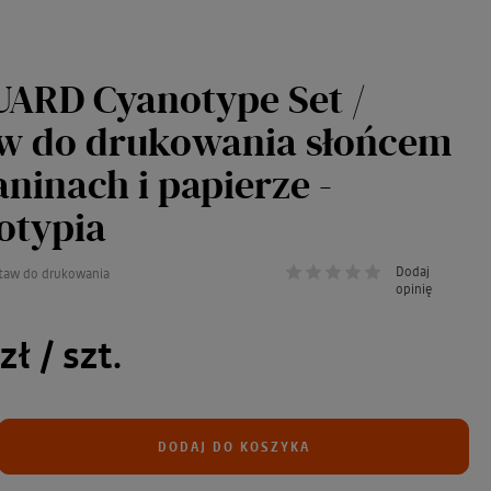
ARD Cyanotype Set /
w do drukowania słońcem
aninach i papierze -
otypia
Dodaj
staw do drukowania
opinię
zł
/ szt.
DODAJ DO KOSZYKA