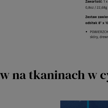
Zawartość:
1 x
0,8oz / 22,68
Zestaw zawier
odbitek 8" x 1
POWIERZCHNI
skóry, drew
w na tkaninach w c