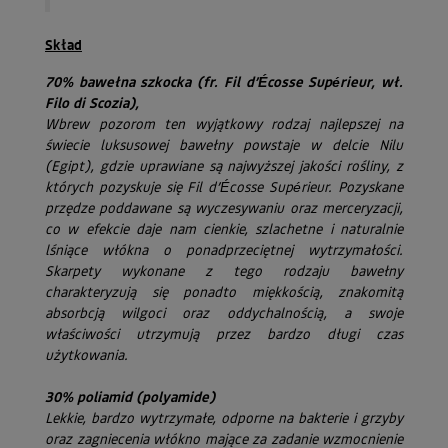
Skład
70% bawełna szkocka (fr. Fil d’Écosse Supérieur, wł.
Filo di Scozia),
Wbrew pozorom ten wyjątkowy rodzaj najlepszej na
świecie luksusowej bawełny powstaje w delcie Nilu
(Egipt), gdzie uprawiane są najwyższej jakości rośliny, z
których pozyskuje się Fil d’Écosse Supérieur. Pozyskane
przędze poddawane są wyczesywaniu oraz merceryzacji,
co w efekcie daje nam cienkie, szlachetne i naturalnie
lśniące włókna o ponadprzeciętnej wytrzymałości.
Skarpety wykonane z tego rodzaju bawełny
charakteryzują się ponadto miękkością, znakomitą
absorbcją wilgoci oraz oddychalnością, a swoje
właściwości utrzymują przez bardzo długi czas
użytkowania.
30% poliamid (polyamide)
Lekkie, bardzo wytrzymałe, odporne na bakterie i grzyby
oraz zagniecenia włókno mające za zadanie wzmocnienie