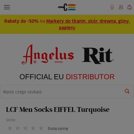
Rabaty do -50%
na
Markery do tkanin, skór, drewna, gliny,
papieru
OFFICIAL EU
DISTRIBUTOR
Wyszukaj
LCF Men Socks EIFFEL Turquoise
Socks
Dodaj opinię