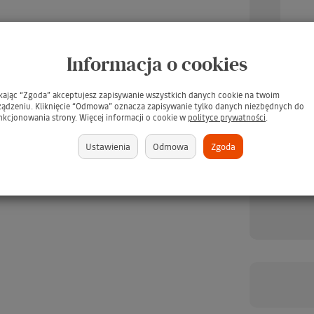
Informacja o cookies
UARD Tee Juice Fabric
TARRAGO Dubbin 50ml #00
TARR
Marker Medium Point
INCOLORO / BEZBARWNY
/ Pł
ikając “Zgoda” akceptujesz zapisywanie wszystkich danych cookie na twoim
BLUE / Niebieski pisak
tłuszcz do pielęgnacji skór -
s
ządzeniu. Kliknięcie “Odmowa” oznacza zapisywanie tylko danych niezbędnych do
jeansu, tkanin, skór,
GRATIS
nkcjonowania strony. Więcej informacji o cookie w
polityce prywatności
.
ewna, gliny, papieru
(GRATIS)
brakuje
379 zł
Ustawienia
Odmowa
Zgoda
brakuje
349 zł