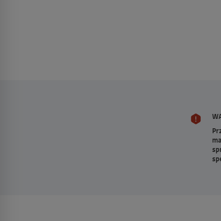
WA
Pr
ma
sp
sp