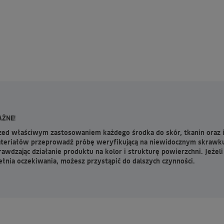
ŻNE!
zed właściwym zastosowaniem każdego środka do skór, tkanin oraz 
teriałów przeprowadź próbę weryfikującą na niewidocznym skrawk
rawdzając działanie produktu na kolor i strukturę powierzchni. Jeżeli
ełnia oczekiwania, możesz przystąpić do dalszych czynności.