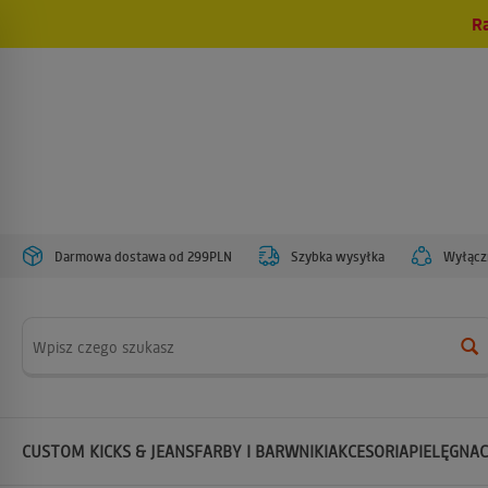
R
Darmowa dostawa od 299PLN
Szybka wysyłka
Wyłączn
Wyszukaj
CUSTOM KICKS & JEANS
FARBY I BARWNIKI
AKCESORIA
PIELĘGNAC