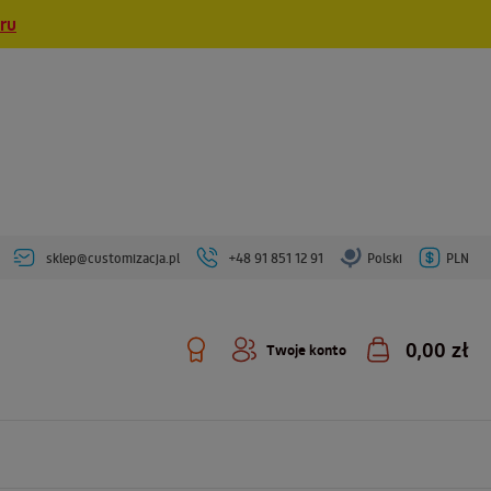
eru
sklep@customizacja.pl
+48 91 851 12 91
Polski
PLN
0,00 zł
Twoje konto