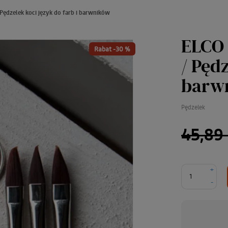
 Pędzelek koci język do farb i barwników
ELCO 
Rabat -30 %
/ Pędz
barw
Pędzelek
45,89 
+
-