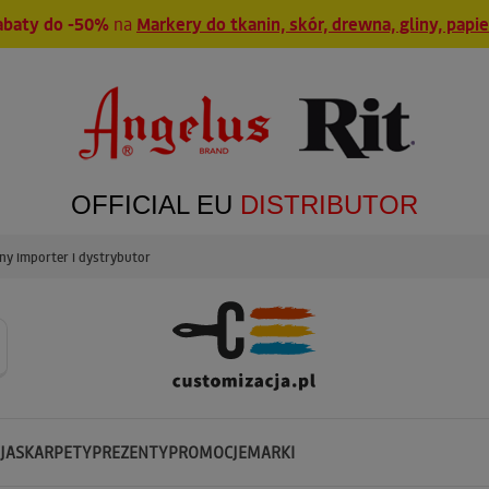
abaty do -50%
na
Markery do tkanin, skór, drewna, gliny, papi
OFFICIAL EU
DISTRIBUTOR
y importer i dystrybutor
JA
SKARPETY
PREZENTY
PROMOCJE
MARKI