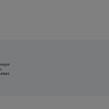
innych
u,
 efekt