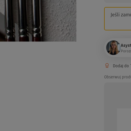
Jeśli zam
Asyst
P
o
r
o
z
Dodaj do T
Obserwuj prod