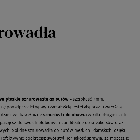
urowadła
e płaskie sznurowadła do butów -
szerokość 7mm.
 się ponadprzeciętną wytrzymałością, estetyką oraz trwałością
Luksusowe bawełniane
sznurówki do obuwia
w kilku długościach,
pasujesz do swoich ulubionych par. Idealne do sneakersów oraz
ych. Solidne sznurowadła do butów męskich i damskich, dzięki
i efektywnie podkręcisz swój styl. Ich jakość sprawia, że możesz je