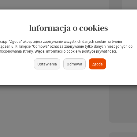
Informacja o cookies
ikając “Zgoda” akceptujesz zapisywanie wszystkich danych cookie na twoim
ządzeniu. Kliknięcie “Odmowa” oznacza zapisywanie tylko danych niezbędnych do
UARD Tee Juice Fabric
TARRAGO Dubbin 50ml #00
TARR
nkcjonowania strony. Więcej informacji o cookie w
polityce prywatności
.
Marker Medium Point
INCOLORO / BEZBARWNY
/ Pł
BLUE / Niebieski pisak
tłuszcz do pielęgnacji skór -
s
Ustawienia
Odmowa
Zgoda
jeansu, tkanin, skór,
GRATIS
ewna, gliny, papieru
(GRATIS)
brakuje
379 zł
brakuje
349 zł