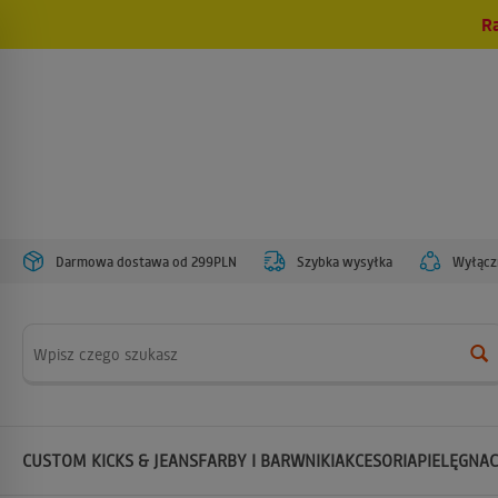
R
Darmowa dostawa od 299PLN
Szybka wysyłka
Wyłączn
Wyszukaj
CUSTOM KICKS & JEANS
FARBY I BARWNIKI
AKCESORIA
PIELĘGNAC