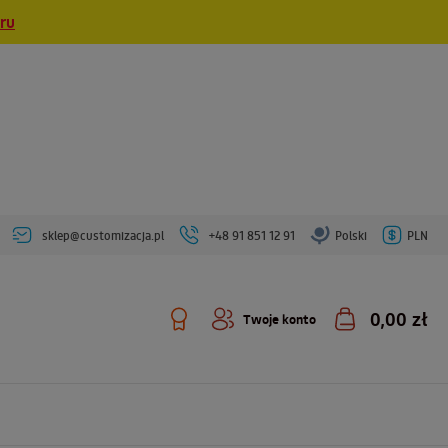
eru
sklep@customizacja.pl
+48 91 851 12 91
Polski
PLN
0,00 zł
Twoje konto