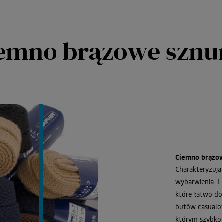
iemno brązowe szn
Ciemno brązow
Charakteryzują
wybarwienia. 
które łatwo do
butów casualow
którym szybko 