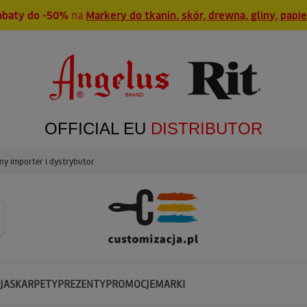
abaty do -50%
na
Markery do tkanin, skór, drewna, gliny, papi
OFFICIAL EU
DISTRIBUTOR
y importer i dystrybutor
JA
SKARPETY
PREZENTY
PROMOCJE
MARKI