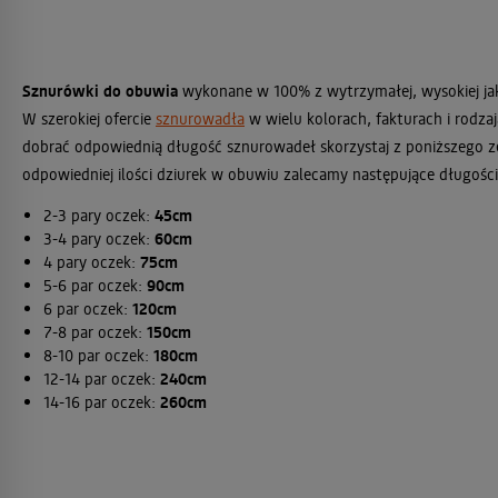
Sznurówki do obuwia
wykonane w 100% z wytrzymałej, wysokiej ja
W szerokiej ofercie
sznurowadła
w wielu kolorach, fakturach i rodza
dobrać odpowiednią długość sznurowadeł skorzystaj z poniższego z
odpowiedniej ilości dziurek w obuwiu zalecamy następujące długośc
2-3 pary oczek:
45cm
3-4 pary oczek:
60cm
4 pary oczek:
75cm
5-6 par oczek:
90cm
6 par oczek:
120cm
7-8 par oczek:
150cm
8-10 par oczek:
180cm
12-14 par oczek:
240cm
14-16 par oczek:
260cm