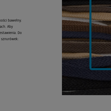
kości bawełny.
jach. Aby
estawienia. Do
i sznurówek: