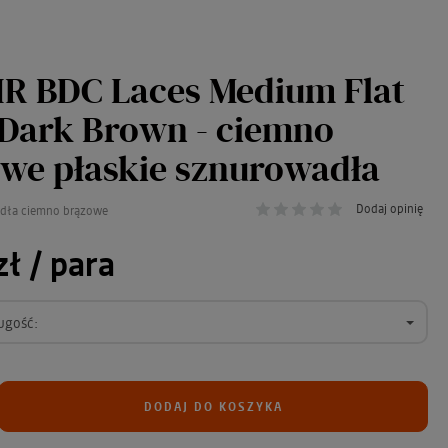
R BDC Laces Medium Flat
Dark Brown - ciemno
we płaskie sznurowadła
Dodaj opinię
adła ciemno brązowe
zł
/ para
ugość:
DODAJ DO KOSZYKA