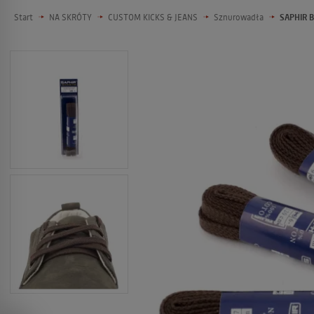
Start
NA SKRÓTY
CUSTOM KICKS & JEANS
Sznurowadła
SAPHIR B