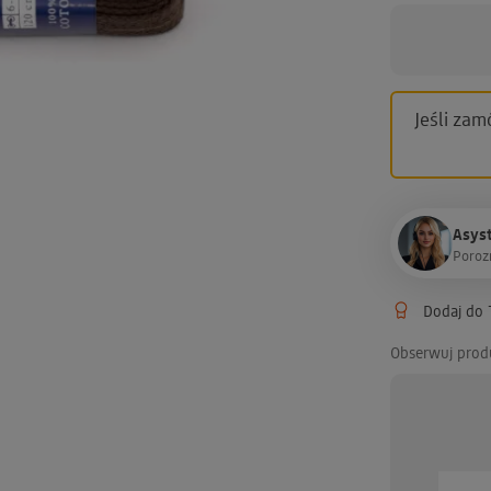
Jeśli zam
Asyst
P
o
r
o
z
Dodaj do T
Obserwuj prod