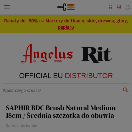
Rabaty do -50%
na
Markery do tkanin, skór, drewna, gliny,
papieru
OFFICIAL EU
DISTRIBUTOR
Wyszukaj
SAPHIR BDC Brush Natural Medium
18cm / Średnia szczotka do obuwia
Szczotka do butów