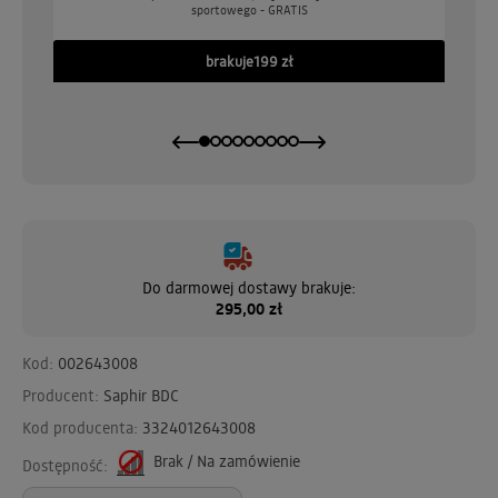
sportowego - GRATIS
GO
brakuje
199 zł
Do darmowej dostawy brakuje:
295,00 zł
Kod:
002643008
Producent:
Saphir BDC
Kod producenta:
3324012643008
Brak / Na zamówienie
Dostępność: