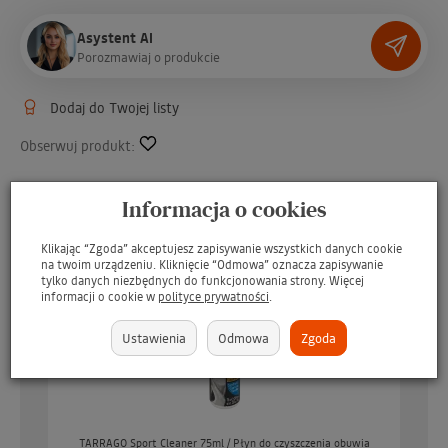
Asystent AI
P
o
r
o
z
m
a
w
i
a
j
o
p
r
o
d
u
k
c
i
e
Dodaj do Twojej listy
Obserwuj produkt:
W ostatnich 7 dniach produktem interesują się
3
osoby.
Informacja o cookies
Możesz otrzymać gratis
Klikając “Zgoda” akceptujesz zapisywanie wszystkich danych cookie
na twoim urządzeniu. Kliknięcie “Odmowa” oznacza zapisywanie
tylko danych niezbędnych do funkcjonowania strony. Więcej
informacji o cookie w
polityce prywatności
.
Ustawienia
Odmowa
Zgoda
o
TARRAGO Sport Cleaner 75ml / Płyn do czyszczenia obuwia