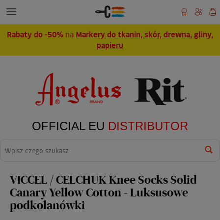
Rabaty do -50%
na
Markery do tkanin, skór, drewna, gliny,
papieru
OFFICIAL EU
DISTRIBUTOR
Wyszukaj
VICCEL / CELCHUK Knee Socks Solid
Canary Yellow Cotton - Luksusowe
podkolanówki