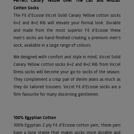
Perfect Canary Yellow Over The Calf and Midcalf
Cotton Socks
The Fil d’Ecosse Viccel Solid Canary Yellow cotton socks
6×2 and 8×2 Rib will elevate your formal look. Durable
and made from the most superior Fil d’Ecosse these
men’s socks are hand-finished creating a premium men’s
sock, available in a large range of colours.
We designed with comfort and style in mind, Viccel Solid
Canary Yellow cotton socks 6×2 and 8×2 Rib from Viccel
Dress socks will become your go-to socks of the season.
They complement a crisp pair of denim jeans as much as
they do tailored trousers. Viccel Fil d’Ecosse socks are a
firm favourite for many discerning gentlemen.
100% Egyptian Cotton
100% Egyptian 2 ply Fil d’Ecosse cotton yarn, these yarn
have a long staple that makes socks more durable and