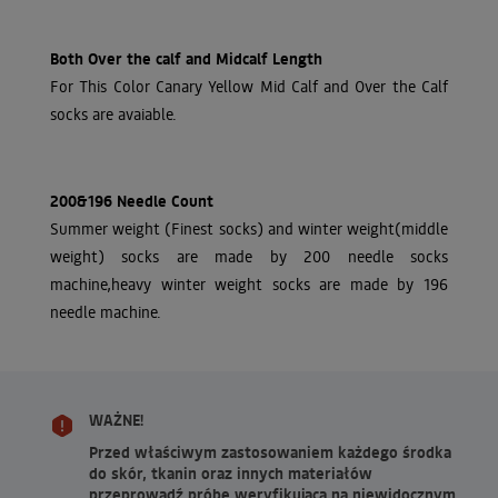
Both Over the calf and Midcalf Length
For This Color Canary Yellow Mid Calf and Over the Calf
socks are avaiable.
200&196 Needle Count
Summer weight (Finest socks) and winter weight(middle
weight) socks are made by 200 needle socks
machine,heavy winter weight socks are made by 196
needle machine.
WAŻNE!
Przed właściwym zastosowaniem każdego środka
do skór, tkanin oraz innych materiałów
przeprowadź próbę weryfikującą na niewidocznym