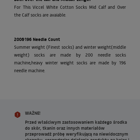
For This Viccel White Cotton Socks Mid Calf and Over
the Calf socks are avaiable.
200&196 Needle Count
Summer weight (Finest socks) and winter weight(middle
weight) socks are made by 200 needle socks
machine,heavy winter weight socks are made by 196
needle machine.
WAŻNE!
Przed właściwym zastosowaniem każdego środka
do skór, tkanin oraz innych materiałów
przeprowadź próbę weryfikującą na niewidocznym
skrawku, sprawdzając działanie produktu na kolor i