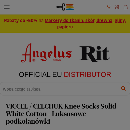
Rabaty do -50%
na
Markery do tkanin, skór, drewna, gliny,
papieru
OFFICIAL EU
DISTRIBUTOR
Wyszukaj
VICCEL / CELCHUK Knee Socks Solid
White Cotton - Luksusowe
podkolanówki