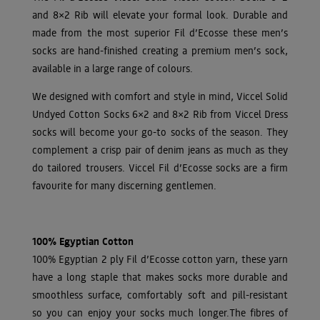
and 8×2 Rib will elevate your formal look. Durable and
made from the most superior Fil d’Ecosse these men’s
socks are hand-finished creating a premium men’s sock,
available in a large range of colours.
We designed with comfort and style in mind, Viccel Solid
Undyed Cotton Socks 6×2 and 8×2 Rib from Viccel Dress
socks will become your go-to socks of the season. They
complement a crisp pair of denim jeans as much as they
do tailored trousers. Viccel Fil d’Ecosse socks are a firm
favourite for many discerning gentlemen.
100% Egyptian Cotton
100% Egyptian 2 ply Fil d’Ecosse cotton yarn, these yarn
have a long staple that makes socks more durable and
smoothless surface, comfortably soft and pill-resistant
so you can enjoy your socks much longer.The fibres of