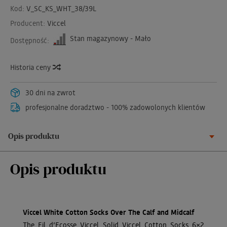
Kod:
V_SC_KS_WHT_38/39L
Producent:
Viccel
Stan magazynowy - Mało
Dostępność:
Historia ceny
30 dni na zwrot
profesjonalne doradztwo - 100% zadowolonych klientów
Opis produktu
Opis produktu
Viccel White Cotton Socks Over The Calf and Midcalf
The Fil d’Ecosse Viccel Solid Viccel Cotton Socks 6×2