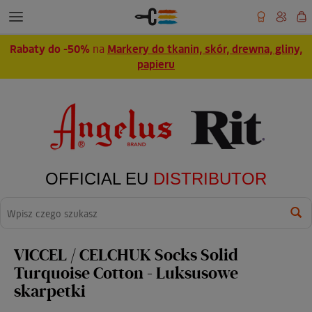
Rabaty do -50%
na
Markery do tkanin, skór, drewna, gliny,
papieru
OFFICIAL EU
DISTRIBUTOR
Wyszukaj
VICCEL / CELCHUK Socks Solid
Turquoise Cotton - Luksusowe
skarpetki