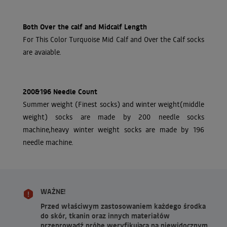
Both Over the calf and Midcalf Length
For This Color Turquoise Mid Calf and Over the Calf socks
are avaiable.
200&196 Needle Count
Summer weight (Finest socks) and winter weight(middle
weight) socks are made by 200 needle socks
machine,heavy winter weight socks are made by 196
needle machine.
WAŻNE!
Przed właściwym zastosowaniem każdego środka
do skór, tkanin oraz innych materiałów
przeprowadź próbę weryfikującą na niewidocznym