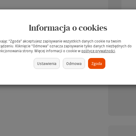
Informacja o cookies
ikając “Zgoda” akceptujesz zapisywanie wszystkich danych cookie na twoim
UARD Tee Juice Fabric
TARRAGO Dubbin 50ml #00
TARR
ządzeniu. Kliknięcie “Odmowa” oznacza zapisywanie tylko danych niezbędnych do
Marker Medium Point
INCOLORO / BEZBARWNY
/ Pł
nkcjonowania strony. Więcej informacji o cookie w
polityce prywatności
.
BLUE / Niebieski pisak
tłuszcz do pielęgnacji skór -
s
jeansu, tkanin, skór,
GRATIS
Ustawienia
Odmowa
Zgoda
ewna, gliny, papieru
(GRATIS)
brakuje
379 zł
brakuje
349 zł