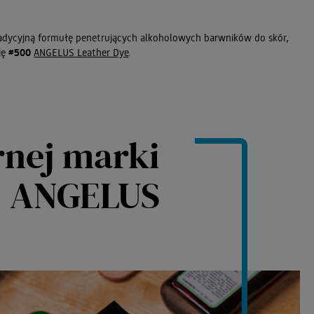
tradycyjną formułę penetrujących alkoholowych barwników do skór,
ję
#500
ANGELUS Leather Dye
.
rnej marki
ANGELUS