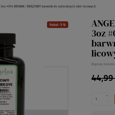
3oz #014 BROWN / BRĄZOWY barwnik do naturalnych skór licowych
ANGE
Rabat -5 %
3oz 
barwn
licow
Brązowy barwnik 
44,99 
+
-