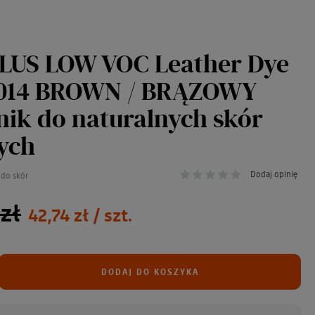
LUS LOW VOC Leather Dye
#014 BROWN / BRĄZOWY
ik do naturalnych skór
ych
Dodaj opinię
do skór
zł
42,74 zł
/ szt.
DODAJ DO KOSZYKA