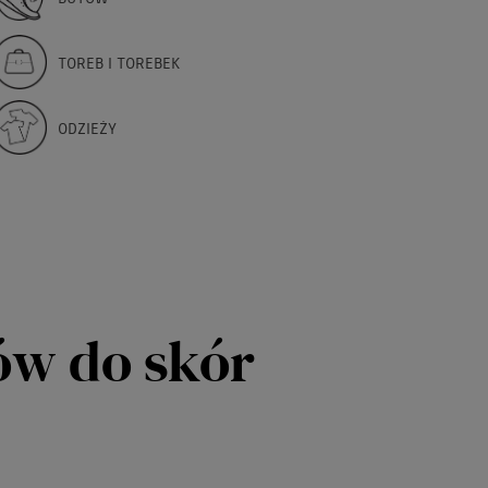
TOREB I TOREBEK
ODZIEŻY
ów do skór