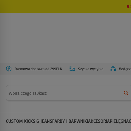
R
Darmowa dostawa od 299PLN
Szybka wysyłka
Wyłączn
Wyszukaj
CUSTOM KICKS & JEANS
FARBY I BARWNIKI
AKCESORIA
PIELĘGNAC