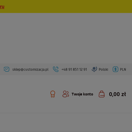
eru
sklep@customizacja.pl
+48 91 851 12 91
Polski
PLN
0,00 zł
Twoje konto