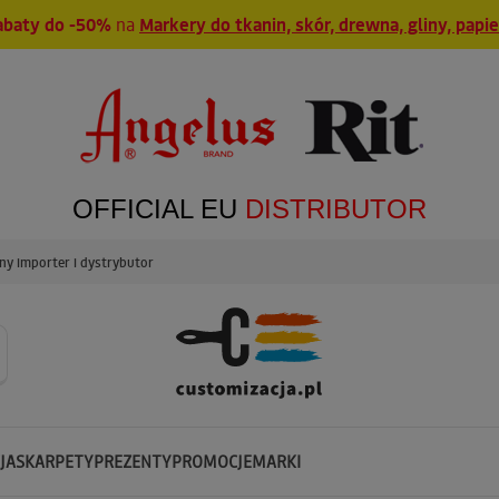
abaty do -50%
na
Markery do tkanin, skór, drewna, gliny, papi
OFFICIAL EU
DISTRIBUTOR
y importer i dystrybutor
JA
SKARPETY
PREZENTY
PROMOCJE
MARKI