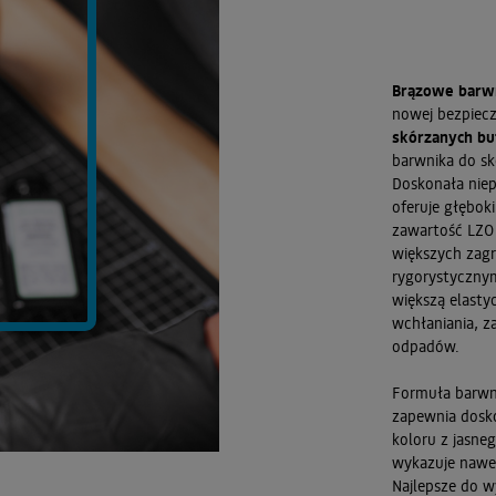
Brązowe barwn
nowej bezpiecz
skórzanych but
barwnika do sk
Doskonała niep
oferuje głębok
zawartość LZO
większych zag
rygorystycznym
większą elasty
wchłaniania, z
odpadów.
Formuła barwni
zapewnia dosko
koloru z jasneg
wykazuje nawet
Najlepsze do w