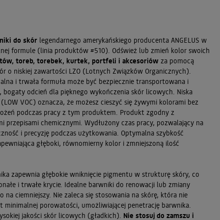
iki do skór
legendarnego amerykańskiego producenta ANGELUS w
nej formule (linia produktów #510). Odśwież lub zmień kolor swoich
ów, toreb, torebek, kurtek, portfeli i akcesoriów
za pomocą
ór o niskiej zawartości LZO (Lotnych Związków Organicznych).
alna i trwała formuła może być bezpiecznie transportowana i
i, bogaty odcień dla pięknego wykończenia skór licowych. Niska
 (LOW VOC) oznacza, że możesz cieszyć się żywymi kolorami bez
rożeń podczas pracy z tym produktem. Produkt zgodny z
i przepisami chemicznymi. Wydłużony czas pracy, pozwalający na
czność i precyzję podczas użytkowania. Optymalna szybkość
apewniająca głęboki, równomierny kolor i zmniejszoną ilość
ka zapewnia głębokie wniknięcie pigmentu w strukturę skóry, co
nałe i trwałe krycie. Idealne barwniki do renowacji lub zmiany
o na ciemniejszy. Nie zaleca się stosowania na skórę, która nie
 minimalnej porowatości, umożliwiającej penetrację barwnika.
ysokiej jakości skór licowych (gładkich).
Nie stosuj do zamszu i