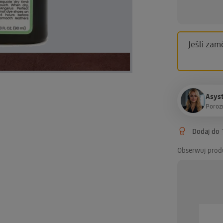
Jeśli zam
Asyst
P
o
r
o
z
Dodaj do T
Obserwuj prod