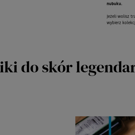
nubuku.
Jeżeli wolisz 
wybierz kolekc
ki do skór legenda