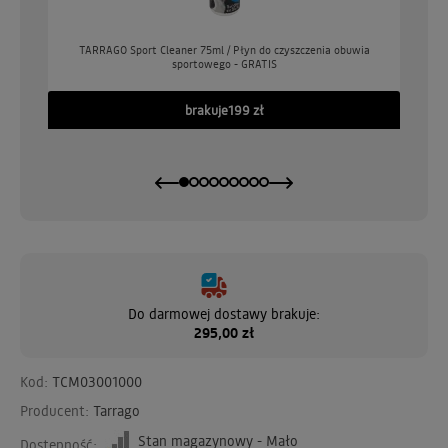
o
TARRAGO Sport Cleaner 75ml / Płyn do czyszczenia obuwia
sportowego - GRATIS
GO
brakuje
199 zł
Do darmowej dostawy brakuje:
295,00 zł
Kod:
TCM03001000
Producent:
Tarrago
Stan magazynowy - Mało
Dostępność: