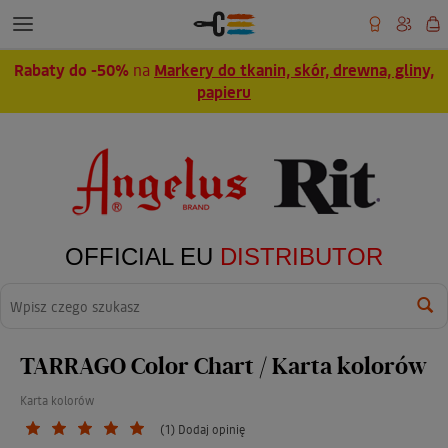
Rabaty do -50%
na
Markery do tkanin, skór, drewna, gliny,
papieru
OFFICIAL EU
DISTRIBUTOR
Wyszukaj
TARRAGO Color Chart / Karta kolorów
Karta kolorów
(1) Dodaj opinię