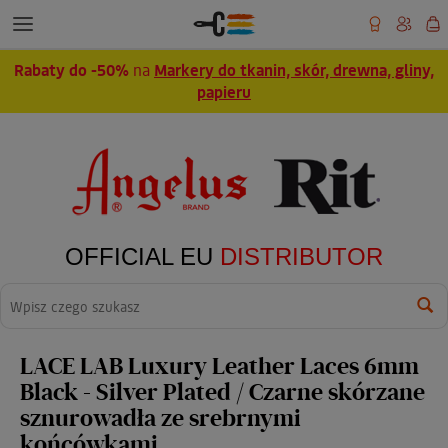
Rabaty do -50%
na
Markery do tkanin, skór, drewna, gliny,
papieru
OFFICIAL EU
DISTRIBUTOR
Wyszukaj
LACE LAB Luxury Leather Laces 6mm
Black - Silver Plated / Czarne skórzane
sznurowadła ze srebrnymi
końcówkami