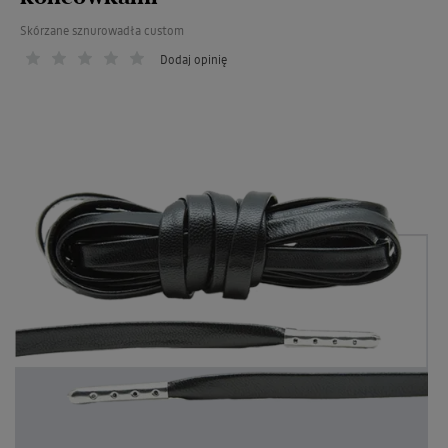
Skórzane sznurowadła custom
Dodaj opinię