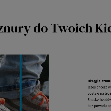
znury do Twoich K
Okrągłe sznu
Jeżeli chcesz 
postaw na lege
Sneakerheadów 
bez powodu od 