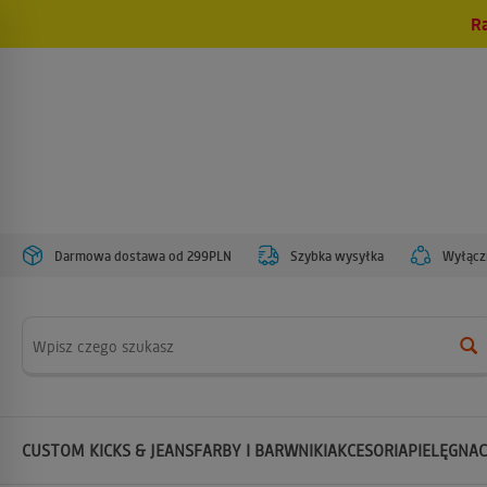
R
Darmowa dostawa od 299PLN
Szybka wysyłka
Wyłączn
Wyszukaj
CUSTOM KICKS & JEANS
FARBY I BARWNIKI
AKCESORIA
PIELĘGNAC