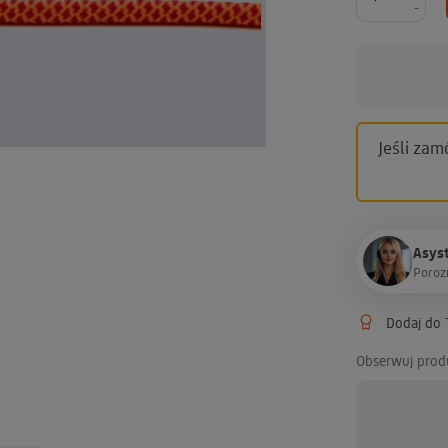
-
Jeśli zam
Asyst
P
o
r
o
z
Dodaj do T
Obserwuj prod