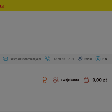
eru
sklep@customizacja.pl
+48 91 851 12 91
Polski
PLN
0,00 zł
Twoje konto