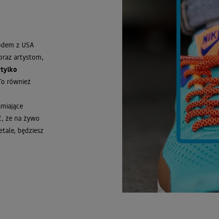
rodem z USA
oraz artystom,
 tylko
To również
amiające
ć, że na żywo
etale, będziesz