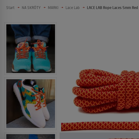
Start
NA SKRÓTY
MARKI
Lace Lab
LACE LAB Rope Laces 5mm Red