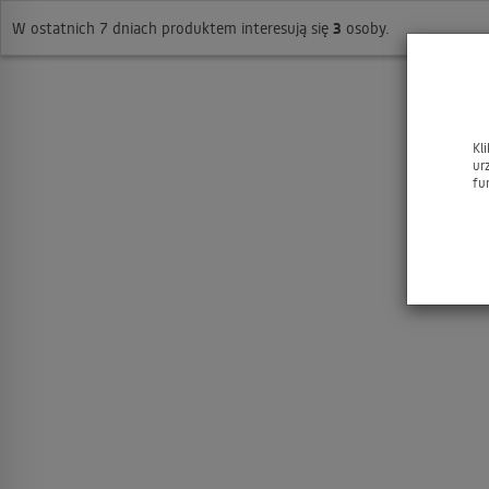
W ostatnich 7 dniach produktem interesują się
3
osoby.
Kl
ur
fu
JACQ
Art 
1.2mm 
do 
dr