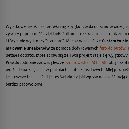
Wyjątkowej jakości sznurówki i aglety (końcówki do sznurowadeł) 
zyskały popularność dzięki miłośnikom streetwearu i customizerom 
którym nie wystarczy "standard". Musisz wiedzieć, że
Custom to nie
malowanie sneakersów
za pomocą dedykowanych
farb do butów
. 
detale i dodatki, które sprawiają że Twój projekt staje się wyjątkowy.
Prawdopodobnie zauważyłeś, że
sznurowadła LACE LAB
robią oszoł
wrażenie na zdjęciach w portalach społecznościowych. Miej pewnoś
jest jeszcze lepiej! Jeżeli jesteś świadomy jaki wpływ na jakość mają d
bardzo zadowolony!