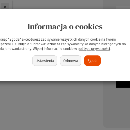
Informacja o cookies
ikając “Zgoda” akceptujesz zapisywanie wszystkich danych cookie na twoim
ządzeniu. Kliknięcie “Odmowa” oznacza zapisywanie tylko danych niezbędnych do
nkcjonowania strony. Więcej informacji o cookie w
polityce prywatności
.
UARD Tee Juice Fabric
TARRAGO Dubbin 50ml #00
TARR
Ustawienia
Odmowa
Zgoda
Marker Medium Point
INCOLORO / BEZBARWNY
/ Pł
BLUE / Niebieski pisak
tłuszcz do pielęgnacji skór -
s
jeansu, tkanin, skór,
GRATIS
ewna, gliny, papieru
(GRATIS)
brakuje
379 zł
brakuje
349 zł