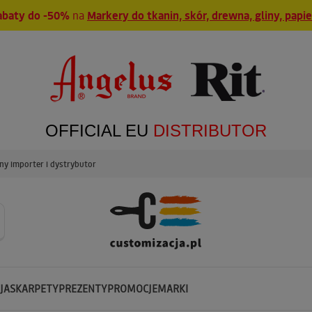
abaty do -50%
na
Markery do tkanin, skór, drewna, gliny, papi
OFFICIAL EU
DISTRIBUTOR
y importer i dystrybutor
JA
SKARPETY
PREZENTY
PROMOCJE
MARKI