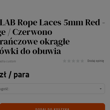
LAB Rope Laces 5mm Red -
e / Czerwono
rańczowe okrągłe
ówki do obuwia
Dodaj opinię
adła custom
zł
/ para
ugość:
DODAJ DO KOSZYKA