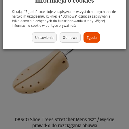
Informacja o cookies
Klikając “Zgoda” akceptujesz zapisywanie wszystkich danych cookie
na twoim urządzeniu. Kliknięcie “Odmowa” oznacza zapisywanie
tylko danych niezbędnych do funkcjonowania strony. Więcej
informacji o cookie w
polityce prywatności
.
Ustawienia
Odmowa
Zgoda
DASCO Shoe Trees Stretcher Mens 1szt / Męskie
prawidło do rozciągania obuwia