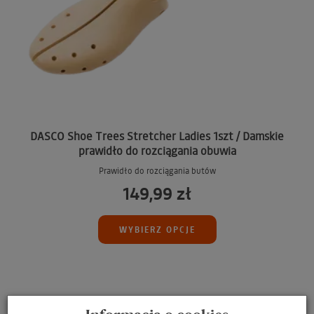
DASCO Shoe Trees Stretcher Ladies 1szt / Damskie
prawidło do rozciągania obuwia
Prawidło do rozciągania butów
149,99 zł
WYBIERZ OPCJE