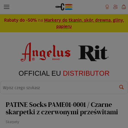
Rabaty do -50%
na
Markery do tkanin, skór, drewna, gliny,
papieru
OFFICIAL EU
DISTRIBUTOR
Wyszukaj
PATINE Socks PAME01-0001 / Czarne
skarpetki z czerwonymi prześwitami
Skarpety