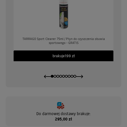
o
TARRAGO Sport Cleaner 75ml / Płyn do czyszczenia obuwia
sportowego - GRATIS
GO
brakuje
199 zł
Do darmowej dostawy brakuje:
295,00 zł