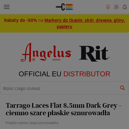
Rabaty do -50%
na
Markery do tkanin, skór, drewna, gliny,
papieru
OFFICIAL EU
DISTRIBUTOR
Wyszukaj
Tarrago Laces Flat 8.5mm Dark Grey -
ciemno szare płaskie sznurowadła
Płaskie ciemno szare sznurowadła