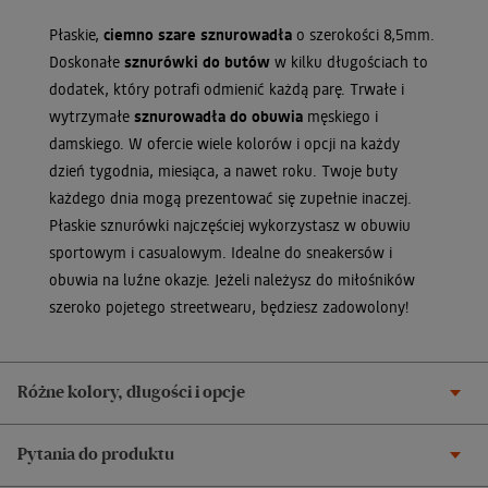
Płaskie,
ciemno szare sznurowadła
o szerokości 8,5mm.
Doskonałe
sznurówki do butów
w kilku długościach to
dodatek, który potrafi odmienić każdą parę. Trwałe i
wytrzymałe
sznurowadła do obuwia
męskiego i
damskiego. W ofercie wiele kolorów i opcji na każdy
dzień tygodnia, miesiąca, a nawet roku. Twoje buty
każdego dnia mogą prezentować się zupełnie inaczej.
Płaskie sznurówki najczęściej wykorzystasz w obuwiu
sportowym i casualowym. Idealne do sneakersów i
obuwia na luźne okazje. Jeżeli należysz do miłośników
szeroko pojetego streetwearu, będziesz zadowolony!
Różne kolory, długości i opcje
Pytania do produktu