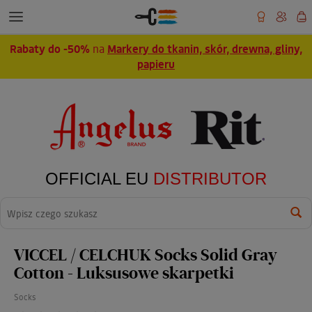
Rabaty do -50%
na
Markery do tkanin, skór, drewna, gliny,
papieru
OFFICIAL EU
DISTRIBUTOR
Wyszukaj
VICCEL / CELCHUK Socks Solid Gray
Cotton - Luksusowe skarpetki
Socks