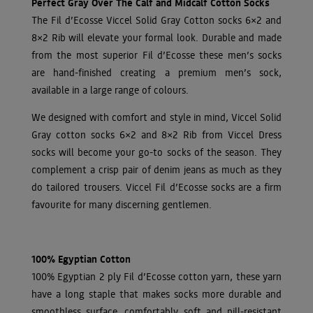
Perfect Gray Over The Calf and Midcalf Cotton Socks
The Fil d’Ecosse Viccel Solid Gray Cotton socks 6×2 and
8×2 Rib will elevate your formal look. Durable and made
from the most superior Fil d’Ecosse these men’s socks
are hand-finished creating a premium men’s sock,
available in a large range of colours.
We designed with comfort and style in mind, Viccel Solid
Gray cotton socks 6×2 and 8×2 Rib from Viccel Dress
socks will become your go-to socks of the season. They
complement a crisp pair of denim jeans as much as they
do tailored trousers. Viccel Fil d’Ecosse socks are a firm
favourite for many discerning gentlemen.
100% Egyptian Cotton
100% Egyptian 2 ply Fil d’Ecosse cotton yarn, these yarn
have a long staple that makes socks more durable and
smoothless surface, comfortably soft and pill-resistant