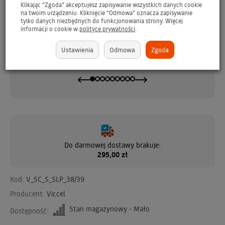
Klikając “Zgoda” akceptujesz zapisywanie wszystkich danych cookie
na twoim urządzeniu. Kliknięcie “Odmowa” oznacza zapisywanie
o
TARRAGO Sport Cleaner 75ml / Płyn do czyszczenia obuwia
sportowego - GRATIS
GO
tylko danych niezbędnych do funkcjonowania strony. Więcej
informacji o cookie w
polityce prywatności
.
brakuje
199 zł
Ustawienia
Odmowa
Zgoda
Do darmowej dostawy brakuje:
295,00 zł
Kod:
V_SC_S_SLP_38/39
Producent:
Viccel
Stan magazynowy - Mało
Dostępność: