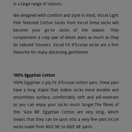
in a large range of colours.
We designed with comfort and style in mind, Viccel Light
Pink Textured Cotton Socks from Viccel Dress socks will
become your go-to socks of the season. They
complement a crisp pair of denim jeans as much as they
do tailored trousers. Viccel Fil d’Ecosse socks are a firm
favourite for many discerning gentlemen.
100% Egyptian Cotton
100% Egyptian 2 ply Fil d’Ecosse cotton yarn, these yarn
have a long staple that makes socks more durable and
smoothless surface, comfortably soft and pill-resistant
so you can enjoy your socks much longer.The fibres of
this ‘Giza 88’ Egyptian Cotton are very long, which
means that they can be spun into a very fine yarn.Viccel
socks made from 80/2 NE to 60/2 NE yarns.