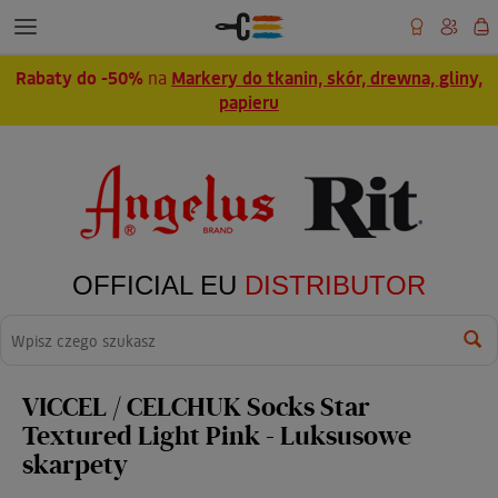
Rabaty do -50%
na
Markery do tkanin, skór, drewna, gliny,
papieru
OFFICIAL EU
DISTRIBUTOR
Wyszukaj
VICCEL / CELCHUK Socks Star
Textured Light Pink - Luksusowe
skarpety