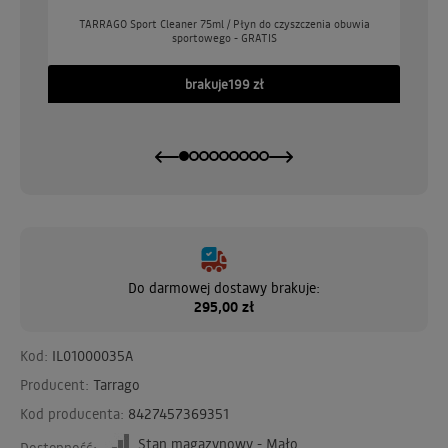
o
TARRAGO Sport Cleaner 75ml / Płyn do czyszczenia obuwia
sportowego - GRATIS
GO
brakuje
199 zł
Do darmowej dostawy brakuje:
295,00 zł
Kod:
IL01000035A
Producent:
Tarrago
Kod producenta:
8427457369351
Stan magazynowy - Mało
Dostępność: