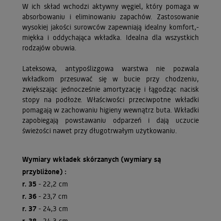
W ich skład wchodzi aktywny węgiel, który pomaga w
absorbowaniu i eliminowaniu zapachów. Zastosowanie
wysokiej jakości surowców zapewniają idealny komfort,-
miękka i oddychająca wkładka. Idealna dla wszystkich
rodzajów obuwia.
Lateksowa, antypoślizgowa warstwa nie pozwala
wkładkom przesuwać się w bucie przy chodzeniu,
zwiększając jednocześnie amortyzację i łągodząc nacisk
stopy na podłoże. Właściwości przeciwpotne wkładki
pomagają w zachowaniu higieny wewnątrz buta. Wkładki
zapobiegają powstawaniu odparzeń i dają uczucie
świeżości nawet przy długotrwałym użytkowaniu.
Wymiary wkładek skórzanych (wymiary są
przybliżone) :
r. 35
- 22,2 cm
r. 36
- 23,7 cm
r. 37
- 24,3 cm
r. 38
- 24,3 cm