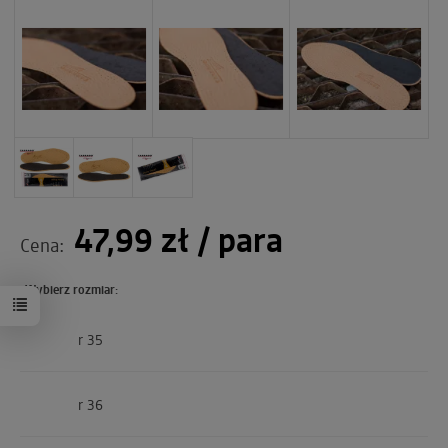
47,99 zł
/ para
Cena:
Wybierz rozmiar:
r 35
r 36