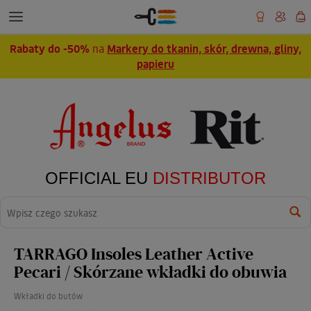
Rabaty do -50%
na
Markery do tkanin, skór, drewna, gliny,
papieru
OFFICIAL EU
DISTRIBUTOR
Wyszukaj
TARRAGO Insoles Leather Active
Pecari / Skórzane wkładki do obuwia
Wkładki do butów