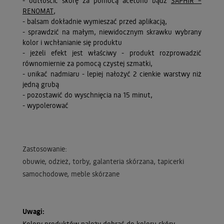
- odtłuścić skórę za pomocą acetonu bądź
SAPHIR –
RENOMAT
,
- balsam dokładnie wymieszać przed aplikacją,
- sprawdzić na małym, niewidocznym skrawku wybrany
kolor i wchłanianie się produktu
- jeżeli efekt jest właściwy - produkt rozprowadzić
równomiernie za pomocą czystej szmatki,
- unikać nadmiaru - lepiej nałożyć 2 cienkie warstwy niż
jedną grubą
- pozostawić do wyschnięcia na 15 minut,
- wypolerować
Zastosowanie:
obuwie, odzież, torby, galanteria skórzana, tapicerki
samochodowe, meble skórzane
Uwagi:
Kolory produktów należy dobrać do koloru skóry.