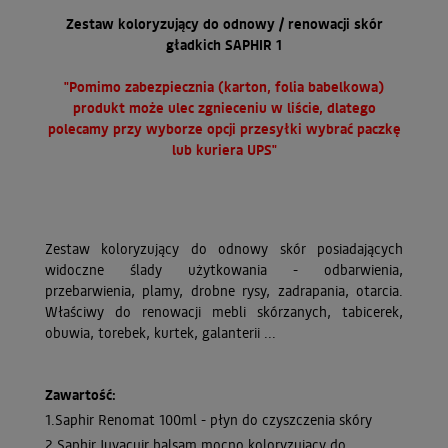
Zestaw koloryzujący do odnowy / renowacji skór
gładkich SAPHIR 1
"Pomimo zabezpiecznia (karton, folia babelkowa)
produkt może ulec zgnieceniu w liście, dlatego
polecamy przy wyborze opcji przesyłki wybrać paczkę
lub kuriera UPS"
Zestaw koloryzujący do odnowy skór posiadających
widoczne ślady użytkowania - odbarwienia,
przebarwienia, plamy, drobne rysy, zadrapania, otarcia.
Właściwy do renowacji mebli skórzanych, tabicerek,
obuwia, torebek, kurtek, galanterii ...
Zawartość:
1.Saphir Renomat 100ml - płyn do czyszczenia skóry
2.Saphir Juvacuir balsam mocno koloryzujący do