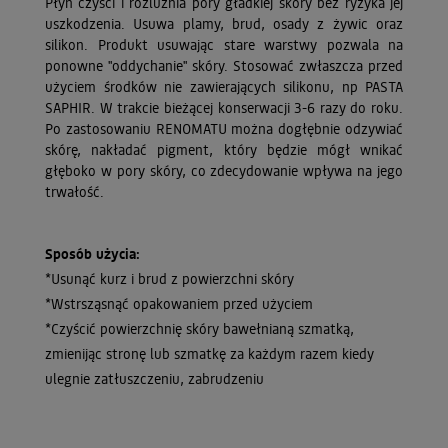
Płyn czyści i rozlużnia pory gładkiej skóry bez ryzyka jej
uszkodzenia. Usuwa plamy, brud, osady z żywic oraz
silikon. Produkt usuwając stare warstwy pozwala na
ponowne "oddychanie" skóry. Stosować zwłaszcza przed
użyciem środków nie zawierających silikonu, np PASTA
SAPHIR. W trakcie bieżącej konserwacji 3-6 razy do roku.
Po zastosowaniu RENOMATU można dogłębnie odzywiać
skórę, nakładać pigment, który będzie mógł wnikać
głęboko w pory skóry, co zdecydowanie wpływa na jego
trwałość.
Sposób użycia:
*Usunąć kurz i brud z powierzchni skóry
*Wstrsząsnąć opakowaniem przed użyciem
*Czyścić powierzchnię skóry bawełnianą szmatką,
zmienijąc stronę lub szmatkę za każdym razem kiedy
ulegnie zatłuszczeniu, zabrudzeniu