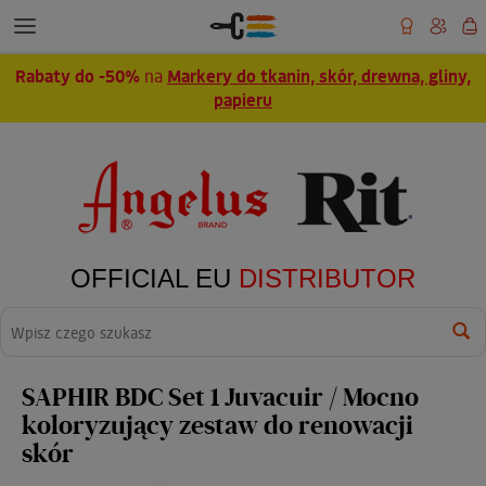
Rabaty do -50%
na
Markery do tkanin, skór, drewna, gliny,
papieru
OFFICIAL EU
DISTRIBUTOR
Wyszukaj
SAPHIR BDC Set 1 Juvacuir / Mocno
koloryzujący zestaw do renowacji
skór