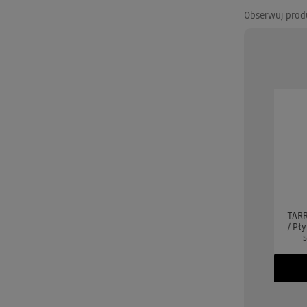
Obserwuj prod
UARD Tee Juice Fabric
TARRAGO Dubbin 50ml #00
TARR
Marker Medium Point
INCOLORO / BEZBARWNY
/ Pł
BLUE / Niebieski pisak
tłuszcz do pielęgnacji skór -
s
jeansu, tkanin, skór,
GRATIS
ewna, gliny, papieru
(GRATIS)
brakuje
379 zł
brakuje
349 zł