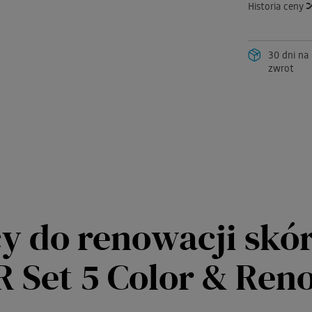
Historia ceny
30 dni na
zwrot
y do renowacji skó
 Set 5 Color & Ren