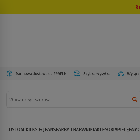
R
Darmowa dostawa od 299PLN
Szybka wysyłka
Wyłączn
Wyszukaj
CUSTOM KICKS & JEANS
FARBY I BARWNIKI
AKCESORIA
PIELĘGNAC