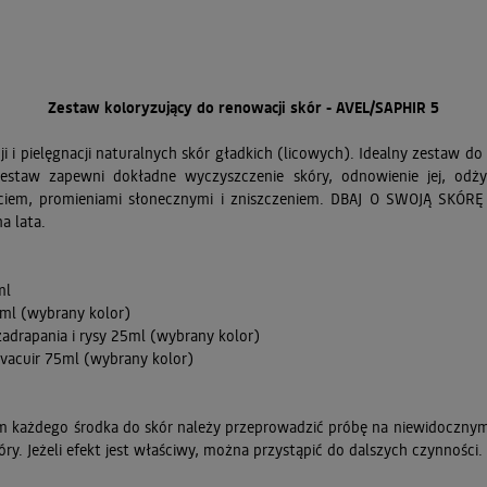
Zestaw koloryzujący do renowacji skór - AVEL/SAPHIR 5
 i pielęgnacji naturalnych skór gładkich (licowych). Idealny zestaw do
taw zapewni dokładne wyczyszczenie skóry, odnowienie jej, odży
rciem, promieniami słonecznymi i zniszczeniem. DBAJ O SWOJĄ SKÓRĘ 
a lata.
ml
0ml (wybrany kolor)
zadrapania i rysy 25ml (wybrany kolor)
uvacuir 75ml (wybrany kolor)
 każdego środka do skór należy przeprowadzić próbę na niewidocznym 
óry. Jeżeli efekt jest właściwy, można przystąpić do dalszych czynności.