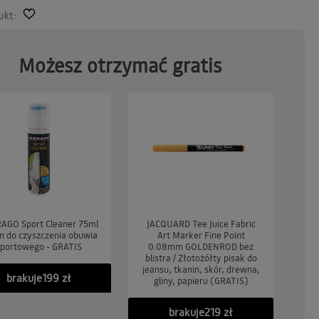
ukt:
Możesz otrzymać gratis
AGO Sport Cleaner 75ml
JACQUARD Tee Juice Fabric
JA
yn do czyszczenia obuwia
Art Marker Fine Point
portowego - GRATIS
0.08mm GOLDENROD bez
0.
blistra / Złotożółty pisak do
b
jeansu, tkanin, skór, drewna,
jea
brakuje
199 zł
gliny, papieru (GRATIS)
brakuje
219 zł