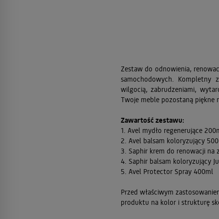
Zestaw do odnowienia, renowacji
samochodowych. Kompletny zes
wilgocią, zabrudzeniami, wyta
Twoje meble pozostaną piękne n
Zawartość zestawu:
1. Avel mydło regenerujące 200
2. Avel balsam koloryzujący 50
3. Saphir krem do renowacji na 
4. Saphir balsam koloryzujący J
5. Avel Protector Spray 400ml
Przed właściwym zastosowaniem
produktu na kolor i strukturę sk