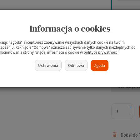
Informacja o cookies
ikając “Zgoda” akceptujesz zapisywanie wszystkich danych cookie na twoim
ządzeniu. Kliknięcie “Odmowa” oznacza zapisywanie tylko danych niezbędnych do
nkcjonowania strony. Więcej informacji o cookie w
polityce prywatności
.
Ustawienia
Odmowa
Zgoda
380,65
KUPUJĄC W
+
-
Dodaj do T