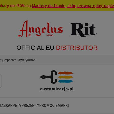
abaty do -50%
na
Markery do tkanin, skór, drewna, gliny, papi
OFFICIAL EU
DISTRIBUTOR
y importer i dystrybutor
JA
SKARPETY
PREZENTY
PROMOCJE
MARKI