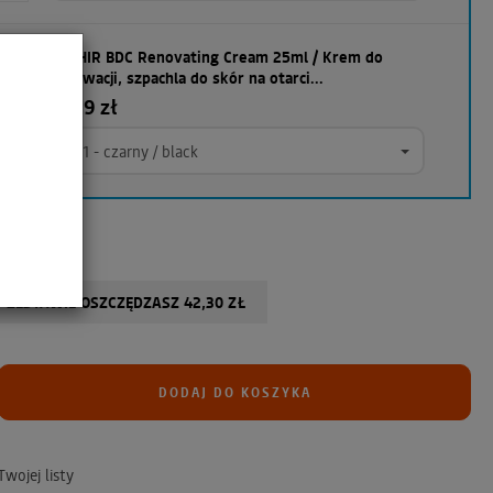
SAPHIR BDC Renovating Cream 25ml / Krem do
renowacji, szpachla do skór na otarci...
43,19 zł
01 - czarny / black
 zł
 ZESTAWIE OSZCZĘDZASZ 42,30 ZŁ
DODAJ DO KOSZYKA
wojej listy