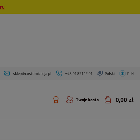
eru
sklep@customizacja.pl
+48 91 851 12 91
Polski
PLN
0,00 zł
Twoje konto